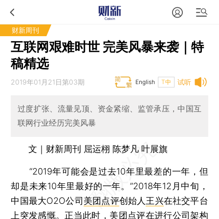
财新周刊
互联网艰难时世 完美风暴来袭｜特
稿精选
2019年01月21日第03期
试听
English
T中
过度扩张、流量见顶、资金紧缩、监管承压，中国互
联网行业经历完美风暴
文｜财新周刊 屈运栩 陈梦凡 叶展旗
“2019年可能会是过去10年里最差的一年，但
却是未来10年里最好的一年。”2018年12月中旬，
中国最大O2O公司
美团点评
创始人
王兴
在社交平台
上突发感慨。正当此时，美团点评在进行公司架构