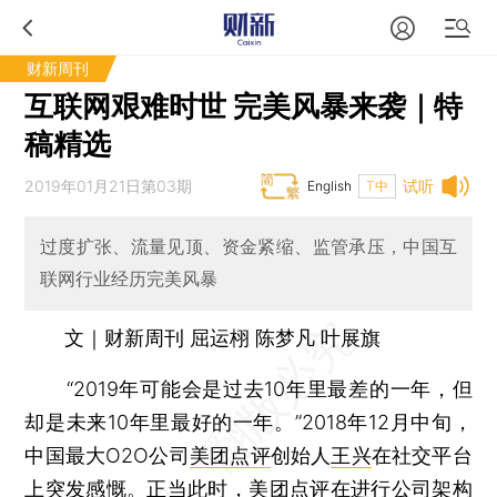
财新周刊
互联网艰难时世 完美风暴来袭｜特
稿精选
2019年01月21日第03期
试听
English
T中
过度扩张、流量见顶、资金紧缩、监管承压，中国互
联网行业经历完美风暴
文｜财新周刊 屈运栩 陈梦凡 叶展旗
“2019年可能会是过去10年里最差的一年，但
却是未来10年里最好的一年。”2018年12月中旬，
中国最大O2O公司
美团点评
创始人
王兴
在社交平台
上突发感慨。正当此时，美团点评在进行公司架构