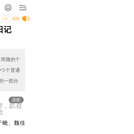
试听
T中
日记
体而微的个
中5个普通
的一部分
原图
帘，趴在
歌
于晓、魏佳