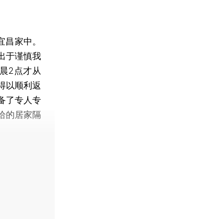
宜昌家中。
，出于谨慎我
晨2点才从
得以顺利返
备了专人专
给的居家隔