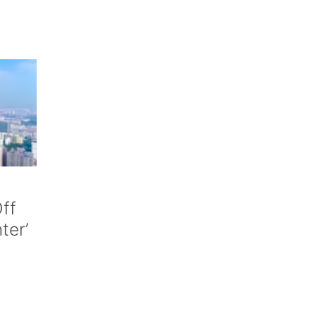
ff
nter’