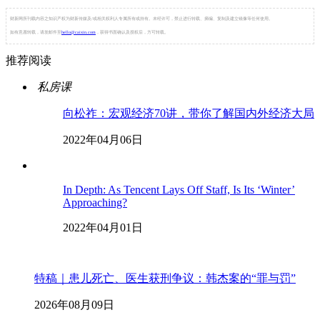
财新网所刊载内容之知识产权为财新传媒及/或相关权利人专属所有或持有。未经许可，禁止进行转载、摘编、复制及建立镜像等任何使用。
如有意愿转载，请发邮件至
hello@caixin.com
，获得书面确认及授权后，方可转载。
推荐阅读
私房课
向松祚：宏观经济70讲，带你了解国内外经济大局
2022年04月06日
In Depth: As Tencent Lays Off Staff, Is Its ‘Winter’
Approaching?
2022年04月01日
特稿｜患儿死亡、医生获刑争议：韩杰案的“罪与罚”
2026年08月09日