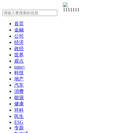
首页
金融
公司
经济
政经
世界
观点
mini+
科技
地产
汽车
消费
能源
健康
环科
民生
ESG
专题