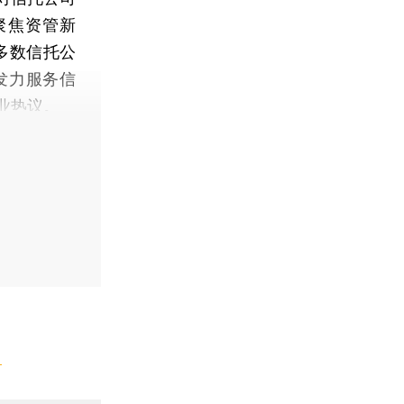
聚焦资管新
多数信托公
发力服务信
业热议。
】