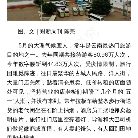
图、文｜财新周刊 陈亮
5月的大理气候宜人，常年是云南最热门旅游
目的地之一。去年同期共接待游客80.96万人次，
今年数字腰斩到44.83万人次。受疫情限制，旅行
团难觅踪迹，往日最繁华的古城人民路、洋人街，
大量门店关闭，贴着清仓甩卖、低价转租的店面随
处可见，坚持营业的店老板们期盼了几个月的“五
一”人潮，并没有来到。常年拉板车给整条步行街送
货的老代闲坐在石阶上抽烟，酒店员工摆地摊卖起
明信片，旅行社门店里空亮着灯，导游和大巴司机
们做起微商或直播，有人卖起馒头，有人回到田地
里翻土插秧⋯⋯