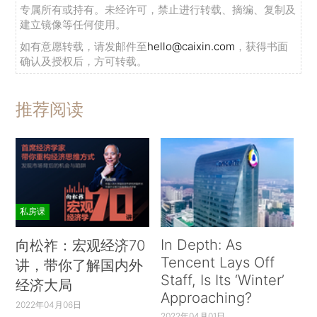
专属所有或持有。未经许可，禁止进行转载、摘编、复制及
建立镜像等任何使用。
如有意愿转载，请发邮件至
hello@caixin.com
，获得书面
确认及授权后，方可转载。
推荐阅读
私房课
In Depth: As
向松祚：宏观经济70
Tencent Lays Off
讲，带你了解国内外
Staff, Is Its ‘Winter’
经济大局
Approaching?
2022年04月06日
2022年04月01日