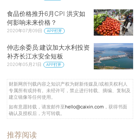
食品价格推升6月CPI 洪灾如
何影响未来价格？
2020年07月09日
APP打开
仲志余委员:建议加大水利投资
补齐长江水安全短板
2020年05月21日
APP打开
财新网所刊载内容之知识产权为财新传媒及/或相关权利人
专属所有或持有。未经许可，禁止进行转载、摘编、复制及
建立镜像等任何使用。
如有意愿转载，请发邮件至
hello@caixin.com
，获得书面
确认及授权后，方可转载。
推荐阅读