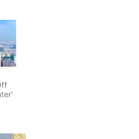
ff
nter’