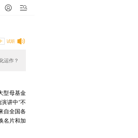
试听
中
化运作？
大型母基金
演讲中“不
来自全国各
着换名片和加