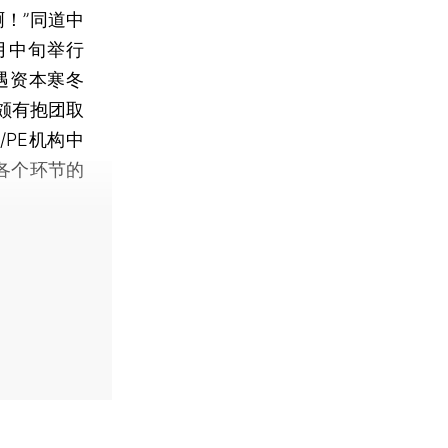
！”同道中
月中旬举行
遇资本寒冬
颇有抱团取
/PE机构中
各个环节的