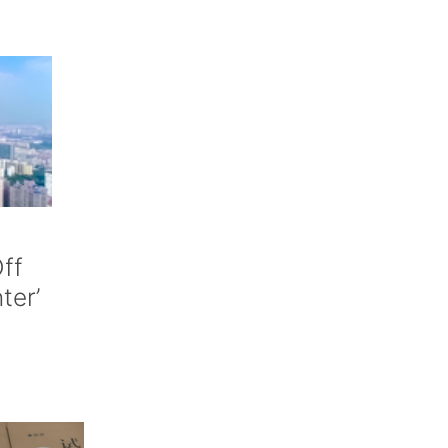
ff
nter’