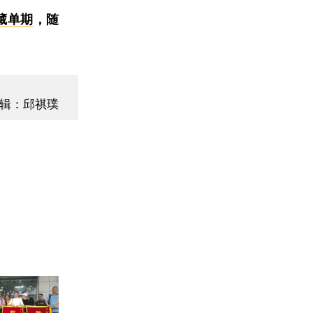
藏单期
，随
辑：邱祺璞