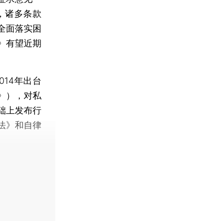
，诸多条款
全面落实困
》有望近期
14年出台
》），对私
础上发布行
法》和自律