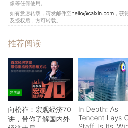
像等任何使用。
如有意愿转载，请发邮件至
hello@caixin.com
，获
及授权后，方可转载。
推荐阅读
私房课
In Depth: As
向松祚：宏观经济70
Tencent Lays O
讲，带你了解国内外
Staff, Is Its ‘Wi