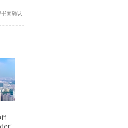
得书面确认
ff
nter’