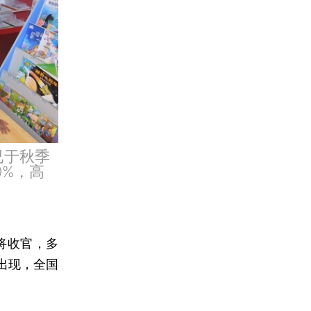
已于秋季
0%，高
将收官，多
出现，全国