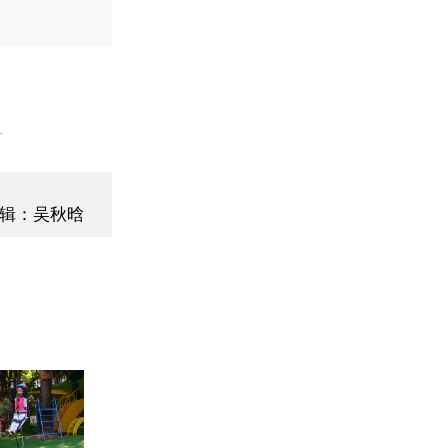
】
辑：吴秋晗