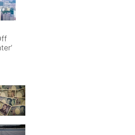
ff
nter’