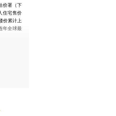
估价署（下
人住宅售价
港楼价累计上
连年全球最
】