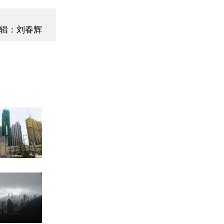
辑：刘春辉