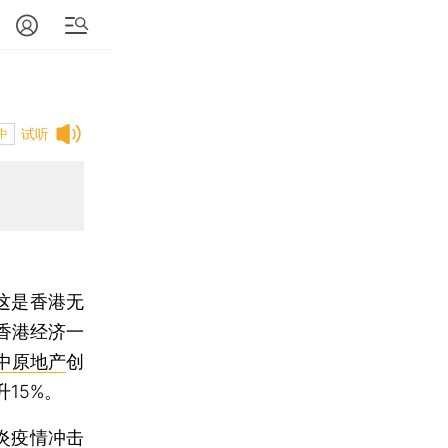
试听
中
这是香港无
香港经济一
中原地产
创
15%。
炎疫情冲击