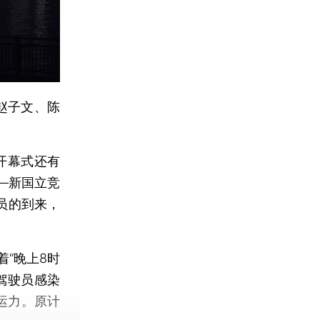
赵子文、陈
开幕式还有
—新国立竞
员的到来，
“晚上8时
驾驶员感染
运力。原计