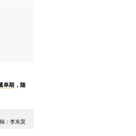
藏单期
，随
辑：李东昊