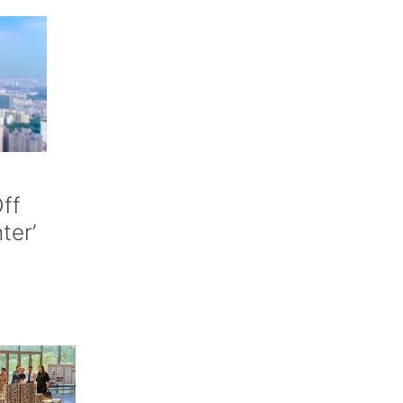
ff
nter’