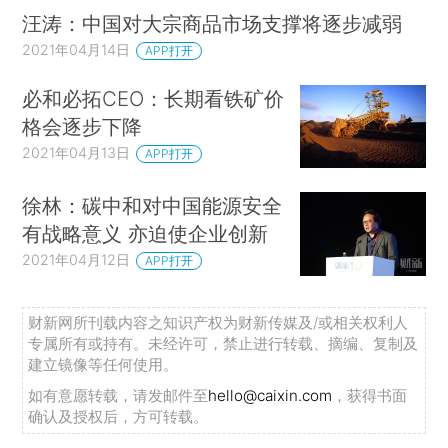
汪涛：中国对大宗商品市场支撑将逐步减弱
2021年04月14日
APP打开
必和必拓CEO：长期看铁矿价
格会逐步下降
2021年04月13日
APP打开
徐林：碳中和对中国能源安全
有战略意义 亦迫使企业创新
2021年04月12日
APP打开
财新网所刊载内容之知识产权为财新传媒及/或相关权利人
专属所有或持有。未经许可，禁止进行转载、摘编、复制及
建立镜像等任何使用。
如有意愿转载，请发邮件至
hello@caixin.com
，获得书面
确认及授权后，方可转载。