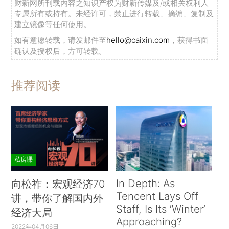
财新网所刊载内容之知识产权为财新传媒及/或相关权利人
专属所有或持有。未经许可，禁止进行转载、摘编、复制及
建立镜像等任何使用。
如有意愿转载，请发邮件至
hello@caixin.com
，获得书面
确认及授权后，方可转载。
推荐阅读
私房课
In Depth: As
向松祚：宏观经济70
Tencent Lays Off
讲，带你了解国内外
Staff, Is Its ‘Winter’
经济大局
Approaching?
2022年04月06日