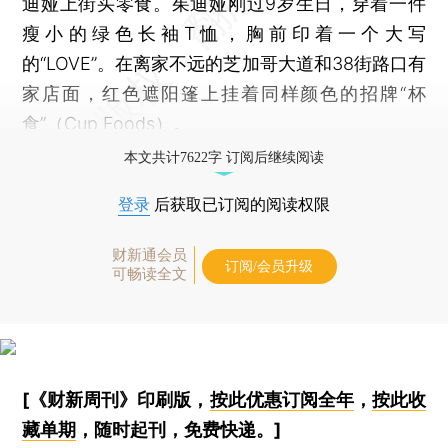
迪娅上街买零食。茱迪娅刚过9岁生日，穿着一件
瘦小的绿色长袖T恤，胸前印着一个大写
的“LOVE”。在离家不远的芝加哥大道和38街路口有
家店面，红色遮阳篷上挂着同样颜色的招牌“杯
食”（Cup Foods）。
本文共计7622字 订阅后继续阅读
登录
后获取已订阅的阅读权限
财新通会员
订阅/会员升级
可畅读全文
[《财新周刊》印刷版，
按此优惠订阅全年
，
按此收
藏单期
，随时起刊，免费快递。]