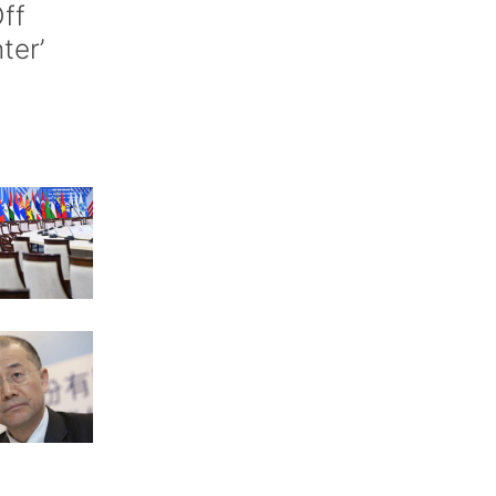
ff
nter’