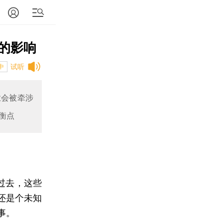
的影响
试听
中
业会被牵涉
衡点
过去，这些
还是个未知
事。