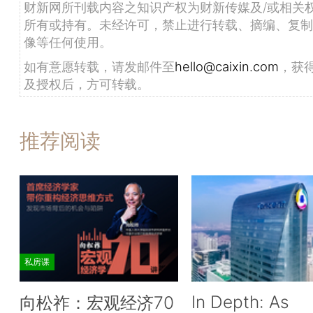
财新网所刊载内容之知识产权为财新传媒及/或相关
所有或持有。未经许可，禁止进行转载、摘编、复制
像等任何使用。
如有意愿转载，请发邮件至
hello@caixin.com
，获
及授权后，方可转载。
推荐阅读
私房课
In Depth: As
向松祚：宏观经济70