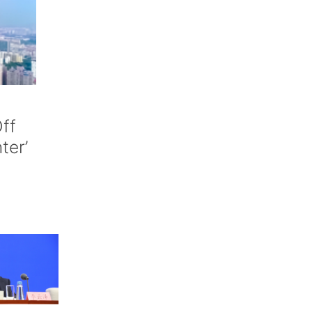
ff
nter’