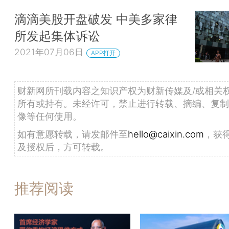
滴滴美股开盘破发 中美多家律
所发起集体诉讼
2021年07月06日
APP打开
财新网所刊载内容之知识产权为财新传媒及/或相关
所有或持有。未经许可，禁止进行转载、摘编、复制
像等任何使用。
如有意愿转载，请发邮件至
hello@caixin.com
，获
及授权后，方可转载。
推荐阅读