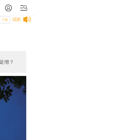
试听
T中
陡增？