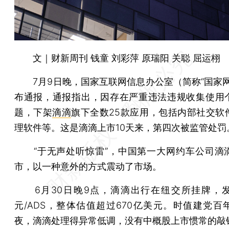
文｜财新周刊 钱童 刘彩萍 原瑞阳 关聪 屈运栩
7月9日晚，国家互联网信息办公室（简称“国家网
布通报，通报指出，因存在严重违法违规收集使用
题，下架
滴滴
旗下全数25款应用，包括内部社交软
理软件等。这是滴滴上市10天来，第四次被监管处罚
“于无声处听惊雷”，中国第一大网约车公司滴
市，以一种意外的方式震动了市场。
6月30日晚9点，滴滴出行在纽交所挂牌，发
元/ADS，整体估值超过670亿美元。时值建党百
夜，滴滴处理得异常低调，没有中概股上市惯常的敲