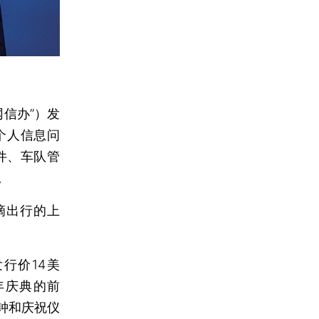
信办”）发
个人信息问
件、车队管
。
滴出行的上
行价14美
年庆典的前
钟和庆祝仪