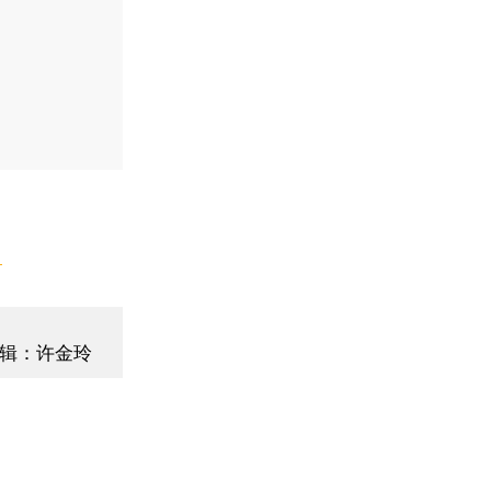
】
辑：许金玲