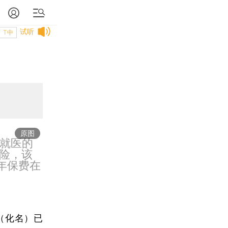
试听
T中
原图
作就医的
险，该
年保费在
。
（化名）已