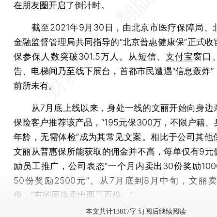
在朋友圈开启了倒计时。
截至2021年9月30日，由北京市医疗保障局、
金融监督管理局共同指导的“北京普惠健康保”正式收
保参保人数突破301.5万人。从短信、
支付宝
窗口
告、电梯间乃至线下展台，首都市民遭遇“信息轰炸”
前所未有。
从7月底上线以来，身处一线的文丽开始向身边
保险客户推荐该产品，“195元保300万，不限户籍
年龄，无需体检”成为其常见文案。相比于公司其他
文丽从普惠保所能获取的佣金并不高，每单仅有9元
励员工推广，公司表态“一个月内卖出30份奖励100
50份奖励2500元”。从7月底到8月中旬，文丽卖
份，“有的同事卖出两三百份。”
本文共计13817字 订阅后继续阅读