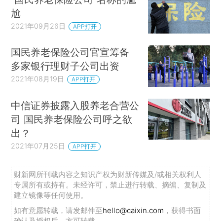
尬
2021年09月26日
APP打开
国民养老保险公司官宣筹备
多家银行理财子公司出资
2021年08月19日
APP打开
中信证券披露入股养老合营公
司 国民养老保险公司呼之欲
出？
2021年07月25日
APP打开
财新网所刊载内容之知识产权为财新传媒及/或相关权利人
专属所有或持有。未经许可，禁止进行转载、摘编、复制及
建立镜像等任何使用。
如有意愿转载，请发邮件至
hello@caixin.com
，获得书面
确认及授权后，方可转载。