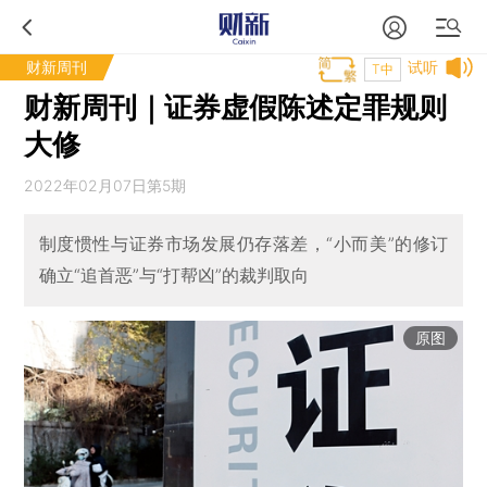
财新周刊
试听
T中
财新周刊｜证券虚假陈述定罪规则
大修
2022年02月07日第5期
制度惯性与证券市场发展仍存落差，“小而美”的修订
确立“追首恶”与“打帮凶”的裁判取向
原图