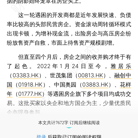
据的阴影始终笼罩在房企头上。
这一轮遇困的开发商都是近年发展快速、负债
率比较高的头部民营房企。资金滚动周转循环模式
出现卡顿，为增补现金流，出险房企与高压房企纷
纷放售资产自救，市面上待售资产规模剧增。
但直至四个月后，房企之间的收并购才终于有
了起色。2022年1月24日至今，
雅居乐
（
03383.HK
）、世茂集团（
00813.HK
）、
融创中
国
（
01918.HK
）、中国奥园（
03883.HK
）、
花样
年
（
01777.HK
）等遇困房企旗下多个项目均成功交
易。这批买家以央企和地方国企为主，少量优质民
企亦现身参与。
本文共计7672字 订阅后继续阅读
登录
后获取已订阅的阅读权限