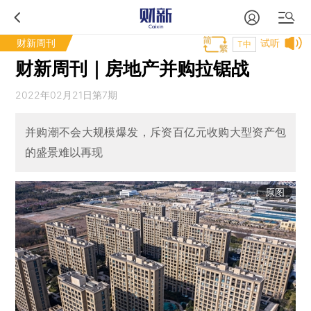
财新周刊
试听
T中
财新周刊｜房地产并购拉锯战
2022年02月21日第7期
并购潮不会大规模爆发，斥资百亿元收购大型资产包
的盛景难以再现
原图