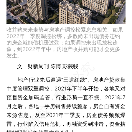
收并购未来走势与房地产调控松紧息息相关。如果
2022年一季度调控松绑，多数尚未出现债务违约
的房企就能借机缓过劲；如果调控未出现放松迹
象，到2022年年中，房地产收并购可能才会更多
发生。
文｜财新周刊 陈博 彭骎骎
地产行业先后遭遇“三道红线”、房地产贷款集
中度管理双重调控，2021年下半年开始，各地又对
预售资金加码监管，行业形势一直不振。2021年7
月之后，各地一手房销售持续萎靡，房企自有资金
来源告急。及至2021年三季度，房企债务频频爆
雷，行业陷入信用危机，再融资受到冲击，资金拮