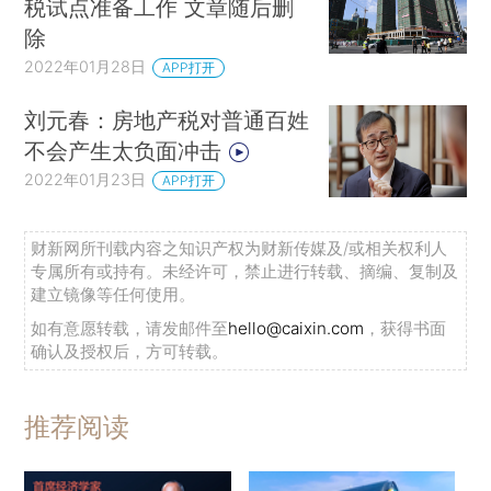
税试点准备工作 文章随后删
除
2022年01月28日
APP打开
刘元春：房地产税对普通百姓
不会产生太负面冲击
2022年01月23日
APP打开
财新网所刊载内容之知识产权为财新传媒及/或相关权利人
专属所有或持有。未经许可，禁止进行转载、摘编、复制及
建立镜像等任何使用。
如有意愿转载，请发邮件至
hello@caixin.com
，获得书面
确认及授权后，方可转载。
推荐阅读