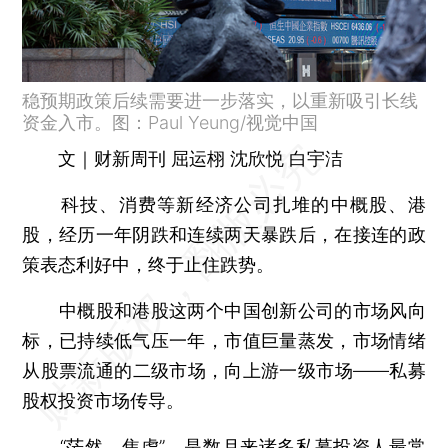
稳预期政策后续需要进一步落实，以重新吸引长线
资金入市。图：Paul Yeung/视觉中国
文｜财新周刊 屈运栩 沈欣悦 白宇洁
科技、消费等新经济公司扎堆的中概股、港
股，经历一年阴跌和连续两天暴跌后，在接连的政
策表态利好中，终于止住跌势。
中概股和港股这两个中国创新公司的市场风向
标，已持续低气压一年，市值巨量蒸发，市场情绪
从股票流通的二级市场，向上游一级市场——私募
股权投资市场传导。
“茫然、焦虑”，是数月来诸多私募投资人最常