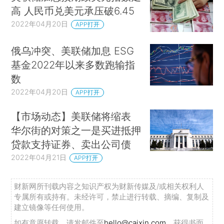
高 人民币兑美元承压破6.45
2022年04月20日
APP打开
俄乌冲突、美联储加息 ESG
基金2022年以来多数跑输指
数
2022年04月20日
APP打开
【市场动态】美联储将缩表
华尔街的对策之一是买进抵押
贷款支持证券、卖出公司债
2022年04月21日
APP打开
财新网所刊载内容之知识产权为财新传媒及/或相关权利人
专属所有或持有。未经许可，禁止进行转载、摘编、复制及
建立镜像等任何使用。
如有意愿转载，请发邮件至
hello@caixin.com
，获得书面