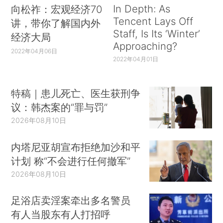
In Depth: As
向松祚：宏观经济70
Tencent Lays Off
讲，带你了解国内外
Staff, Is Its ‘Winter’
经济大局
Approaching?
2022年04月06日
2022年04月01日
特稿｜患儿死亡、医生获刑争
议：韩杰案的“罪与罚”
2026年08月10日
内塔尼亚胡宣布拒绝加沙和平
计划 称“不会进行任何撤军”
2026年08月10日
足浴店卖淫案牵出多名警员
有人当股东有人打招呼