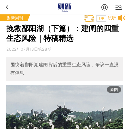
财新周刊
试听
T中
挽救鄱阳湖（下篇）：建闸的四重
生态风险｜特稿精选
2022年07月18日第28期
围绕着鄱阳湖建闸背后的重重生态风险，争议一直没
有停息
原图