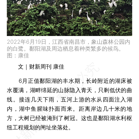
2022年6月19日，江西省南昌市，象山森林公园内
的白鹭。鄱阳湖及周边栖息着种类繁多的候鸟。
图：康佳
文｜财新周刊 康佳
6月正值鄱阳湖的丰水期，长岭附近的湖床被
水覆满，湖畔绵延的山脉隐入青天，只剩低伏的曲
线。接连几天下雨，五河上游的水从四面注入湖
内，湖中鱼腥味扑面而来。距离岸边几十米的地
方，大树已经被淹到了树冠。这也是鄱阳湖水利枢
纽工程规划的闸址坐落处。