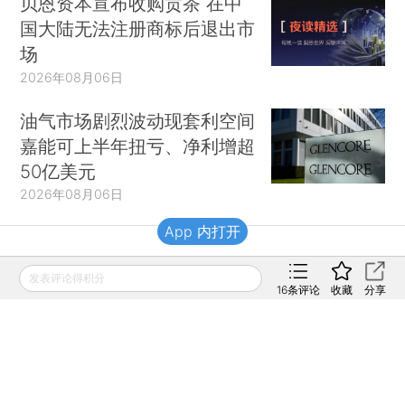
贝恩资本宣布收购贡茶 在中
国大陆无法注册商标后退出市
场
2026年08月06日
油气市场剧烈波动现套利空间
嘉能可上半年扭亏、净利增超
50亿美元
2026年08月06日
App 内打开
财新移动
发表评论得积分
16
条评论
收藏
分享
财新
财新周刊
Caixin
登录
网页版
订阅电邮
|
|