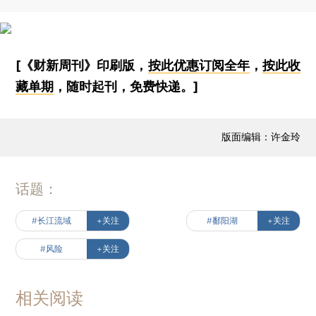
[《财新周刊》印刷版，
按此优惠订阅全年
，
按此收
藏单期
，随时起刊，免费快递。]
版面编辑：许金玲
话题：
#长江流域
+关注
#鄱阳湖
+关注
#风险
+关注
相关阅读