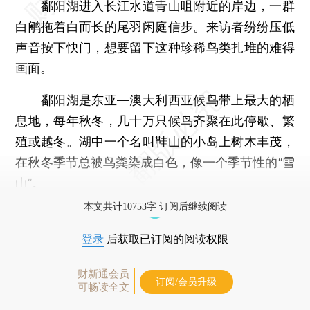
鄱阳湖进入长江水道青山咀附近的岸边，一群
白鹇拖着白而长的尾羽闲庭信步。来访者纷纷压低
声音按下快门，想要留下这种珍稀鸟类扎堆的难得
画面。
鄱阳湖是东亚—澳大利西亚候鸟带上最大的栖
息地，每年秋冬，几十万只候鸟齐聚在此停歇、繁
殖或越冬。湖中一个名叫鞋山的小岛上树木丰茂，
在秋冬季节总被鸟粪染成白色，像一个季节性的“雪
山”。
本文共计10753字 订阅后继续阅读
登录
后获取已订阅的阅读权限
财新通会员
订阅/会员升级
可畅读全文