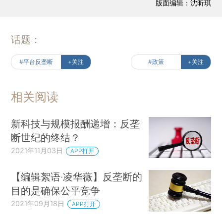
版面编辑：沈昕琪
话题：
#平台反垄断
+关注
#政策
+关注
相关阅读
新科技与规模报酬递增：反垄
断世纪的终结？
2021年11月03日
APP打开
【编辑絮语·凌华薇】反垄断的
目的是确保公平竞争
2021年09月18日
APP打开