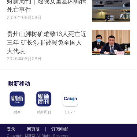
财新周刊｜透视女童基因编辑
死亡事件
2026年08月08日
贵州山脚树矿难致16人死亡近
三年 矿长涉罪被罢免全国人
大代表
2026年08月08日
财新移动
财新
财新周刊
Caixin
登录
网页版
订阅电邮
|
|
Copyright 财新网 All Rights Reserved