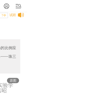
试听
T中
办的比例应
%——珠三
原图
实验学
蕙昭