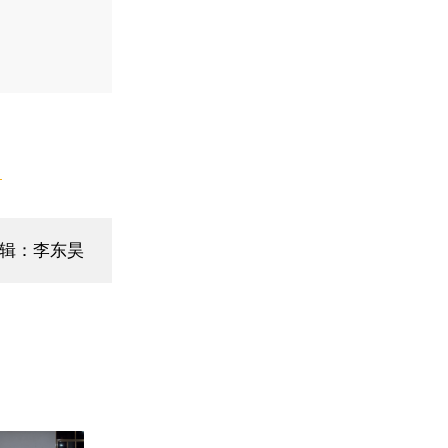
】
辑：李东昊