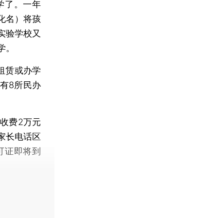
学了。一年
化名）将孩
实验学校又
学。
租赁或办学
有8所民办
收费2万元
家长电话区
可证即将到