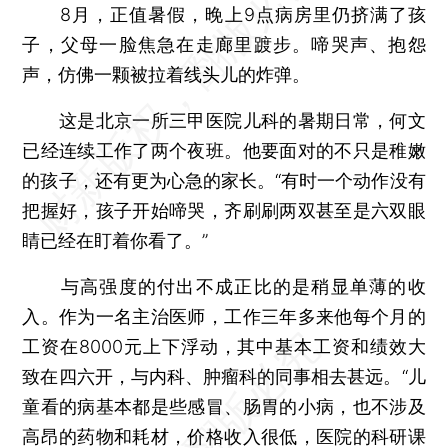
8月，正值暑假，晚上9点病房里仍挤满了孩
子，父母一脸焦急在走廊里踱步。啼哭声、抱怨
声，仿佛一颗被拉着线头儿的炸弹。
这是北京一所三甲医院儿科的暑期日常，何文
已经连续工作了两个夜班。他要面对的不只是稚嫩
的孩子，还有更为心急的家长。“有时一个动作没有
把握好，孩子开始啼哭，齐刷刷两双甚至是六双眼
睛已经在盯着你看了。”
与高强度的付出不成正比的是稍显单薄的收
入。作为一名主治医师，工作三年多来他每个月的
工资在8000元上下浮动，其中基本工资和绩效大
致在四六开，与内科、肿瘤科的同事相去甚远。“儿
童看的病基本都是些感冒、肠胃的小病，也不涉及
高昂的药物和耗材，价格收入很低，医院的科研课