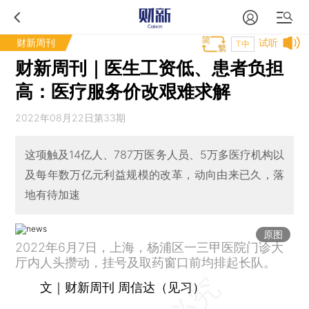
财新周刊
试听
T中
财新周刊｜医生工资低、患者负担
高：医疗服务价改艰难求解
2022年08月22日第33期
这项触及14亿人、787万医务人员、5万多医疗机构以
及每年数万亿元利益规模的改革，动向由来已久，落
地有待加速
原图
2022年6月7日，上海，杨浦区一三甲医院门诊大
厅内人头攒动，挂号及取药窗口前均排起长队。
文｜财新周刊 周信达（见习）