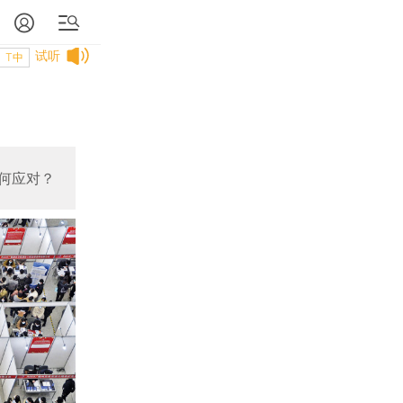
试听
T中
何应对？