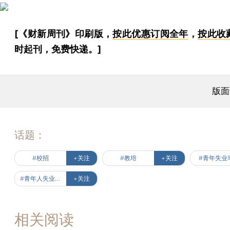
[《财新周刊》印刷版，
按此优惠订阅全年
，
按此收
时起刊，免费快递。]
版面
话题：
#校招
+关注
#教培
+关注
#青年失业
#青年人失业率为何走高
+关注
相关阅读