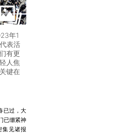
23年1
不代表活
们有更
轻人焦
关键在
新春已过，大
门已绷紧神
密集见诸报