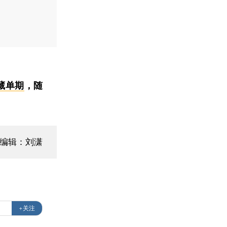
藏单期
，随
编辑：刘潇
+关注