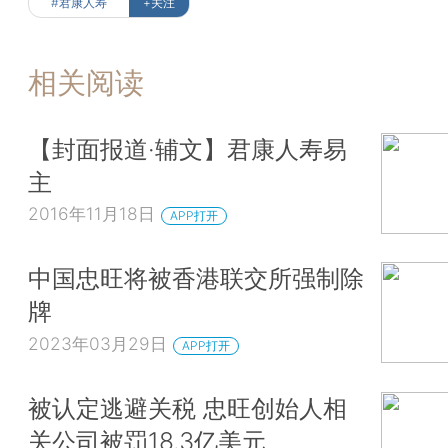
#君康人寿
+关注
相关阅读
【封面报道·辅文】君康人寿易
主
2016年11月18日
APP打开
中国忠旺将被香港联交所强制除
牌
2023年03月29日
APP打开
被认定逃避关税 忠旺创始人相
关公司被罚18.3亿美元