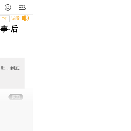
试听
T中
事·后
忠旺，到底
原图