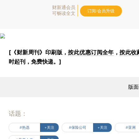
财新通会员
订阅/会员升级
可畅读全文
[《财新周刊》印刷版，
按此优惠订阅全年
，
按此收
时起刊，免费快递。]
版面
话题：
#热选
+关注
#保险公司
+关注
#亚洲