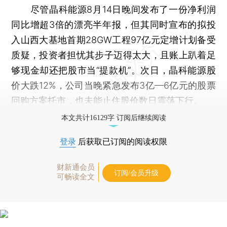
尽管晶科能源8月14日晚间发布了一份净利润
同比增超3倍的漂亮半年报，但其同时宣布的拟投
入山西大基地首期28GW工程97亿元定增计划备受
质疑，投资者担忧其步子迈得太大，且账上趴着足
够现金却还把股市当“提款机”。次日，晶科能源股
价大跌12%，公司当晚紧急发布3亿—6亿元的股票
回购方案托市，也未能止住股价数日震荡下行。
本文共计16129字 订阅后继续阅读
登录
后获取已订阅的阅读权限
财新通会员
订阅/会员升级
可畅读全文