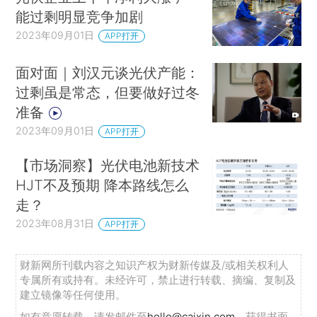
能过剩明显竞争加剧
2023年09月01日
APP打开
面对面｜刘汉元谈光伏产能：
过剩虽是常态，但要做好过冬
准备
2023年09月01日
APP打开
【市场洞察】光伏电池新技术
HJT不及预期 降本路线怎么
走？
2023年08月31日
APP打开
财新网所刊载内容之知识产权为财新传媒及/或相关权利人
专属所有或持有。未经许可，禁止进行转载、摘编、复制及
建立镜像等任何使用。
如有意愿转载，请发邮件至
hello@caixin.com
，获得书面