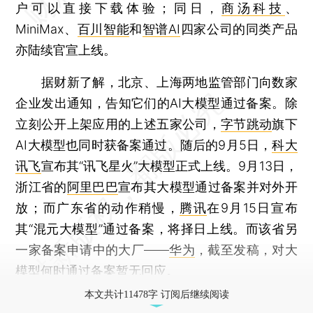
户可以直接下载体验；同日，
商汤科技
、
MiniMax、
百川智能
和
智谱AI
四家公司的同类产品
亦陆续官宣上线。
据财新了解，北京、上海两地监管部门向数家
企业发出通知，告知它们的AI大模型通过备案。除
立刻公开上架应用的上述五家公司，
字节跳动
旗下
AI大模型也同时获备案通过。随后的9月5日，
科大
讯飞
宣布其“讯飞星火”大模型正式上线。9月13日，
浙江省的
阿里巴巴
宣布其大模型通过备案并对外开
放；而广东省的动作稍慢，
腾讯
在9月15日宣布
其“混元大模型”通过备案，将择日上线。而该省另
一家备案申请中的大厂——
华为
，截至发稿，对大
模型何时通过备案暂无回应。
本文共计11478字 订阅后继续阅读