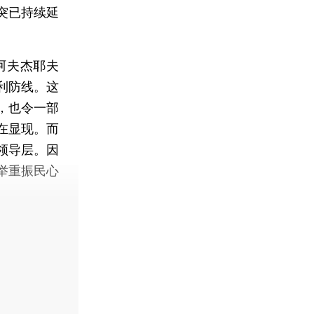
突已持续延
阿夫杰耶夫
利防线。这
，也令一部
在显现。而
领导层。因
举重振民心