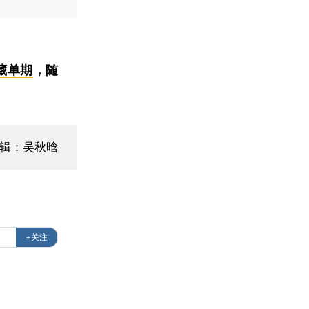
藏单期
，随
辑：吴秋晗
+关注