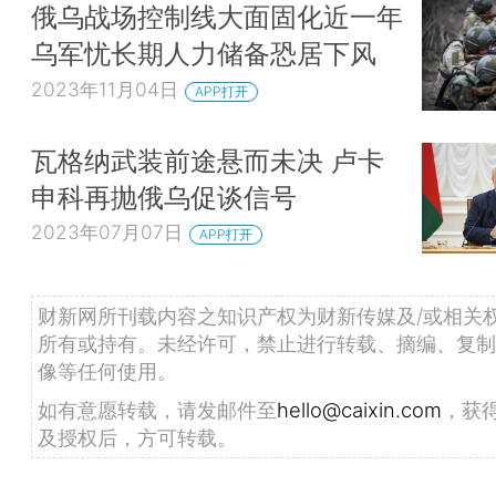
俄乌战场控制线大面固化近一年
乌军忧长期人力储备恐居下风
2023年11月04日
APP打开
瓦格纳武装前途悬而未决 卢卡
申科再抛俄乌促谈信号
2023年07月07日
APP打开
财新网所刊载内容之知识产权为财新传媒及/或相关
所有或持有。未经许可，禁止进行转载、摘编、复制
像等任何使用。
如有意愿转载，请发邮件至
hello@caixin.com
，获
及授权后，方可转载。