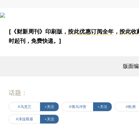
[《财新周刊》印刷版，
按此优惠订阅全年
，
按此收
时起刊，免费快递。]
版面编
话题：
#乌克兰
+关注
#俄乌冲突
+关注
#欧洲
#泽连斯基
+关注