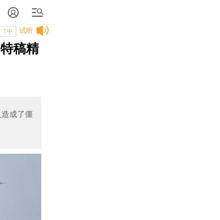
试听
T中
｜特稿精
么造成了僵