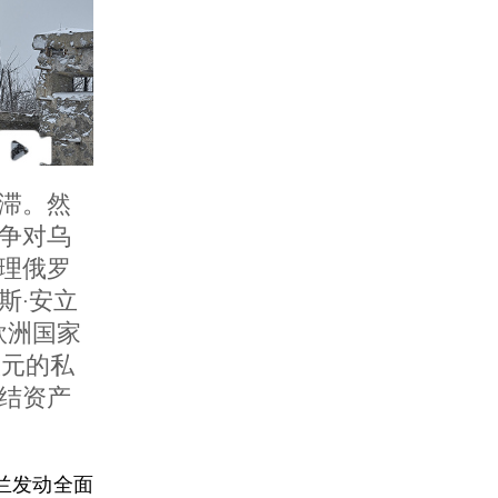
滞。然
争对乌
处理俄罗
斯·安立
在欧洲国家
欧元的私
结资产
克兰发动全面