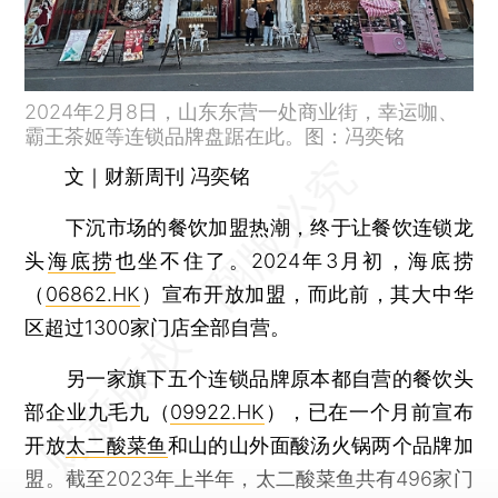
2024年2月8日，山东东营一处商业街，幸运咖、
霸王茶姬等连锁品牌盘踞在此。图：冯奕铭
文｜财新周刊 冯奕铭
下沉市场的餐饮加盟热潮，终于让餐饮连锁龙
头
海底捞
也坐不住了。2024年3月初，海底捞
（
06862.HK
）宣布开放加盟，而此前，其大中华
区超过1300家门店全部自营。
另一家旗下五个连锁品牌原本都自营的餐饮头
部企业九毛九（
09922.HK
），已在一个月前宣布
开放
太二酸菜鱼
和山的山外面酸汤火锅两个品牌加
盟。截至2023年上半年，太二酸菜鱼共有496家门