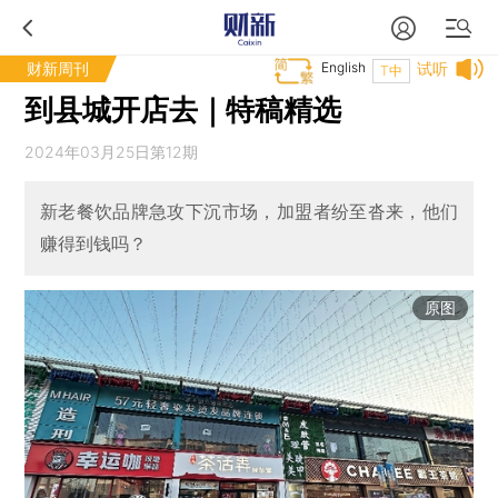
财新周刊
English
试听
T中
到县城开店去｜特稿精选
2024年03月25日第12期
新老餐饮品牌急攻下沉市场，加盟者纷至沓来，他们
赚得到钱吗？
原图