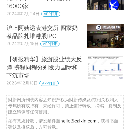
16000家
2024年02月24日
APP打开
沪上阿姨递表港交所 四家奶
茶品牌扎堆港股IPO
2024年02月15日
APP打开
【研报精华】旅游股业绩大反
弹 携程同程分别发力国际和
下沉市场
2023年12月13日
APP打开
财新网所刊载内容之知识产权为财新传媒及/或相关权利人
专属所有或持有。未经许可，禁止进行转载、摘编、复制及
建立镜像等任何使用。
如有意愿转载，请发邮件至
hello@caixin.com
，获得书面
确认及授权后，方可转载。