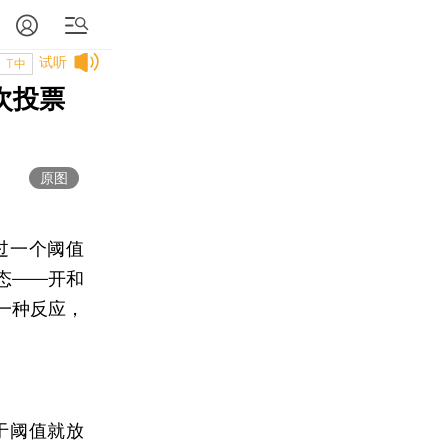
试听
T中
次投票
原图
过一个阈值
态——开和
一种反应，
于阈值就放