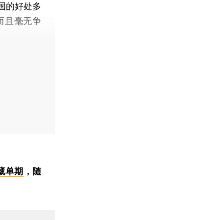
国的好处多
而且毫无争
藏单期
，随