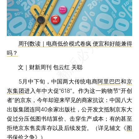
周刊数读｜电商低价模式卷疯 便宜和好能兼得
吗？
文｜财新周刊 包云红 关聪
5月中下旬，中国两大传统电商
阿里巴巴
和
京
东集团
进入年中大促“618”。作为这一购物节“开创
者”的京东，今年却迎来罕见的商家抗议：中国八大
出版集团连同40余家出版社，公开发文抵制京东大
促过分压低图书结算价、击穿生产成本；有的甚至
拒绝京东售卖库存以及后续发货。（详见辅文《
图
书保价之争
》）