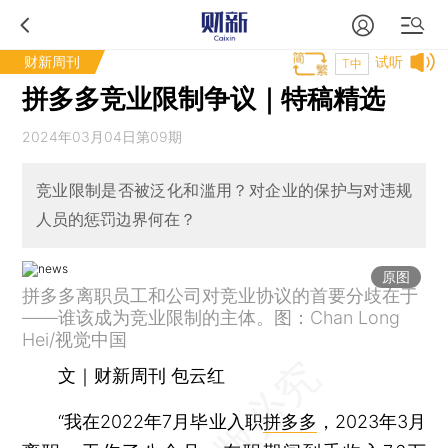
财新周刊
试听
T中
拼多多竞业限制争议｜特稿精选
2024年03月04日第09期
竞业限制是否被泛化和滥用？对企业的保护与对违规
人员的惩罚边界何在？
原图
拼多多离职员工和公司对竞业协议的首要分歧在于
——谁该成为竞业限制的主体。图：Chan Long
Hei/视觉中国
文｜财新周刊 包云红
“我在2022年7月毕业入职
拼多多
，2023年3月