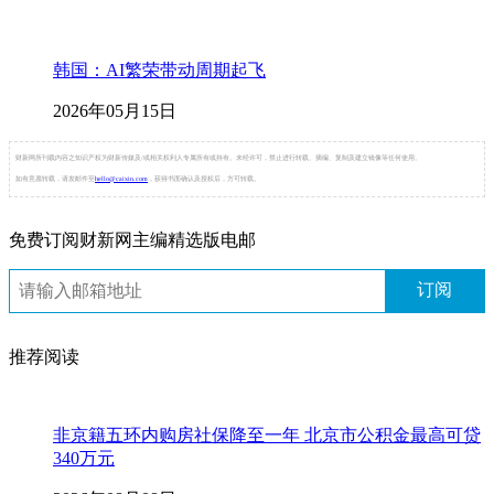
韩国：AI繁荣带动周期起飞
2026年05月15日
财新网所刊载内容之知识产权为财新传媒及/或相关权利人专属所有或持有。未经许可，禁止进行转载、摘编、复制及建立镜像等任何使用。
如有意愿转载，请发邮件至
hello@caixin.com
，获得书面确认及授权后，方可转载。
免费订阅财新网主编精选版电邮
订阅
推荐阅读
非京籍五环内购房社保降至一年 北京市公积金最高可贷
340万元