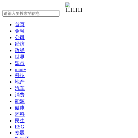
首页
金融
公司
经济
政经
世界
观点
mini+
科技
地产
汽车
消费
能源
健康
环科
民生
ESG
专题