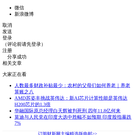
微信
新浪微博
取消
发送
登录
（评论前请先登录）
注册
分享成功
相关文章
大家正在看
人数最多财政补贴最少：农村的父母们如何养老｜养老
算账之八
AMD苏姿丰挑战英伟达：新AI芯片计算性能是英伟达
H200芯片的1.3倍
华融国际原总经理白天辉被判死刑 四年11.8亿何来
莫迪与人民党在印度大选中胜幅不如预期 印度股指暴跌
7%
订阅财新网主编精选版电邮>>