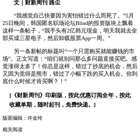
文｜财新周刊 路尘
“我感觉自己快要因为害怕错过什么而死了。”5月
25日晚间，韩国匿名职场论坛Blind的投资版块上飘着
这样一条帖子，“我手头有2亿韩元现金，明天我就去全
部买成三星电子，然后卸载股票App一周。”
另一条新帖的标题叫“一个只需购买就能赚钱的市
场”。正文写道：“咱们就别问那么多问题直接买吧。感
觉涨得太多了！你总是这样，错过了抄底的机会，然后
又因为觉得是熊市，错过了小幅下跌的买入机会。你到
底什么时候才肯买啊？！”
[《财新周刊》印刷版，
按此优惠订阅全年
，
按此
收藏单期
，随时起刊，免费快递。]
版面编辑：许金玲
相关阅读