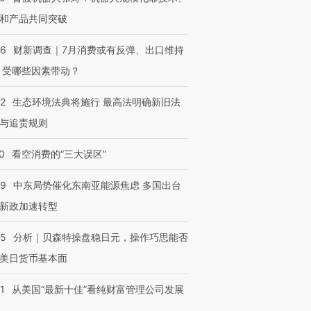
和产品共同突破
56
财新调查｜7月消费或有反弹、出口维持
 受哪些因素带动？
42
生态环境法典将施行 最高法明确新旧法
与追责规则
0
看空消费的“三大误区”
59
中东局势催化东南亚能源焦虑 多国出台
新政加速转型
05
分析｜贝森特操盘稳日元，操作巧思能否
美日货币基本面
1
从美国“最新十佳”看纯财富管理公司发展