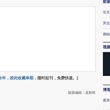
财
伍戈
罗志
易峘
视
全年
，
按此收藏单期
，随时起刊，免费快递。]
博
版面编辑：吴秋晗
唐涯