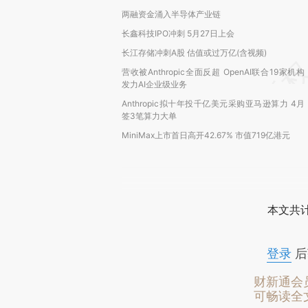
两融资金涌入半导体产业链
长鑫科技IPO冲刺 5月27日上会
长江存储冲刺A股 估值或过万亿(含视频)
营收被Anthropic全面反超 OpenAI联合19家机构
发力AI企业级业务
Anthropic拟十年投千亿美元采购亚马逊算力 4月
签3笔算力大单
MiniMax上市首日高开42.67% 市值719亿港元
本文共计
登录
后
财新通会
可畅读全