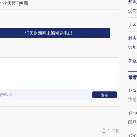
知识
企业天团”换新
受伤
丁金
订阅财新网主编精选电邮
村夫
续加
吴晓
最
17:2
新网观点
发布
注册
17:1
国品
2
·
回复
17: