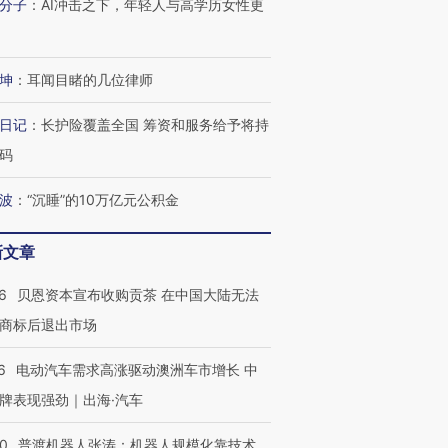
分子
：
AI冲击之下，年轻人与高学历女性更
坤
：
耳闻目睹的几位律师
日记
：
长护险覆盖全国 筹资和服务给予将持
码
波
：
“沉睡”的10万亿元公积金
新文章
6
贝恩资本宣布收购贡茶 在中国大陆无法
商标后退出市场
6
电动汽车需求高涨驱动澳洲车市增长 中
牌表现强劲｜出海·汽车
00
普渡机器人张涛：机器人规模化靠技术、