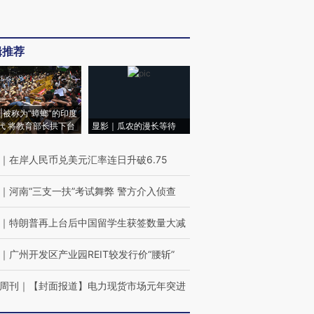
辑推荐
|被称为“蟑螂”的印度
代 将教育部长拱下台
显影｜瓜农的漫长等待
｜
在岸人民币兑美元汇率连日升破6.75
｜
河南“三支一扶”考试舞弊 警方介入侦查
｜
特朗普再上台后中国留学生获签数量大减
｜
广州开发区产业园REIT较发行价“腰斩”
周刊
｜
【封面报道】电力现货市场元年突进