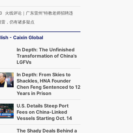
3
火线评论｜广东雷州“特教老师招聘违
很雷，仍有诸多疑点
lish - Caixin Global
In Depth: The Unfinished
Transformation of China’s
LGFVs
In Depth: From Skies to
Shackles, HNA Founder
Chen Feng Sentenced to 12
Years in Prison
U.S. Details Steep Port
Fees on China-Linked
Vessels Starting Oct. 14
The Shady Deals Behind a