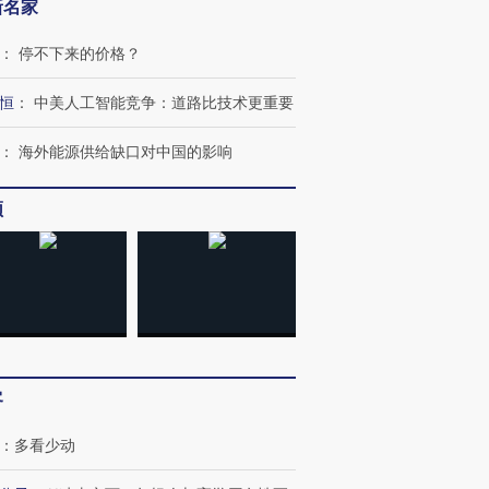
新名家
：
停不下来的价格？
恒
：
中美人工智能竞争：道路比技术更重要
：
海外能源供给缺口对中国的影响
频
客
：
多看少动