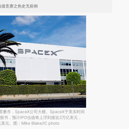
、估值竞赛之热史无前例
霍桑市，SpaceX公司大楼。SpaceX于美东时间
招股书，预计IPO估值将上浮到接近2万亿美元，
图：Mike Blake/IC photo