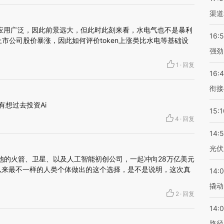
渠道
一样应用广泛，因此前景远大，但此时此刻来看，水电气也不是暴利
16:
市公司股价暴涨，因此如何评价token上涨类比水电等基础设
强劲
1
·
回复
16:
衔接
有想过去投资Ai
15:1
4
·
回复
14:
光伏
是要带着他的火箭、卫星、以及人工智能初创公司，一起冲向28万亿美元
。有史以来最不一样的人类个体做出的这个选择，是不是说明，这次真
14:
撬动
2
·
回复
14:0
路径