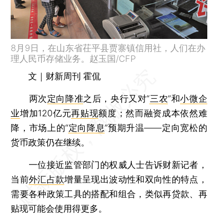
8月9日，在山东省茌平县贾寨镇信用社，人们在办
理人民币存储业务。赵玉国/CFP
文｜财新周刊 霍侃
两次
定向降准
之后，央行又对“
三农
”和
小微企
业
增加120亿元
再贴现
额度；然而融资成本依然难
降，市场上的“
定向降息
”预期升温——定向宽松的
货币政策仍在继续。
一位接近监管部门的权威人士告诉财新记者，
当前
外汇占款
增量呈现出波动性和双向性的特点，
需要各种政策工具的搭配和组合，类似再贷款、再
贴现可能会使用得更多。