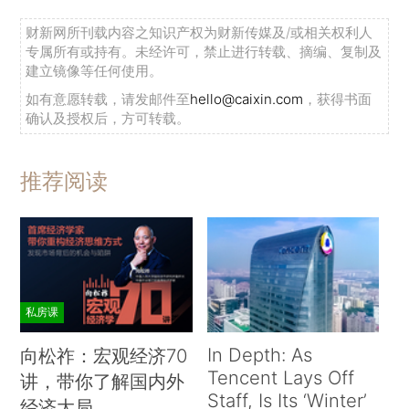
财新网所刊载内容之知识产权为财新传媒及/或相关权利人
专属所有或持有。未经许可，禁止进行转载、摘编、复制及
建立镜像等任何使用。
如有意愿转载，请发邮件至
hello@caixin.com
，获得书面
确认及授权后，方可转载。
推荐阅读
私房课
In Depth: As
向松祚：宏观经济70
Tencent Lays Off
讲，带你了解国内外
Staff, Is Its ‘Winter’
经济大局