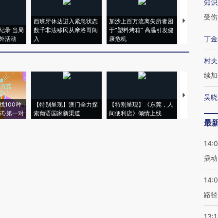
知识
受伤
西班牙休达进入紧急状态
加沙上百万流离失所者困
马航飞行员
纪录 当局
数千非法移民从摩洛哥闯
于“塑料烤箱” 高温引发健
粒摇头丸 尿
丁金
外活动
入
康危机
毒品
村夫
续加
【推广】走
吴晓
找100种
【特别呈现】澳门全力探
【特别呈现】《东莞，人
会，让数智科
式·第一对
索葡语国家新渠道
间便利店》倾情上线
业
最
14:
撬动
14:0
路径
13:1