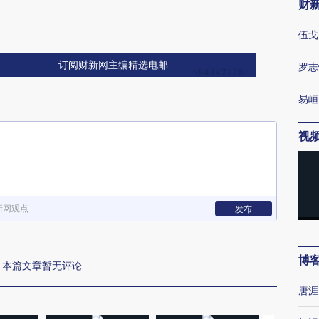
财
伍戈
订阅财新网主编精选电邮
罗志
易峘
视
新网观点
发布
博
本篇文章暂无评论
唐涯