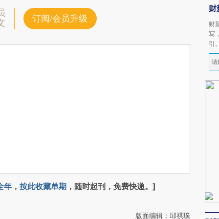
财
员
订阅/会员升级
文
财
写
引
全年
，
按此收藏单期
，随时起刊，免费快递。]
版面编辑：邱祺璞