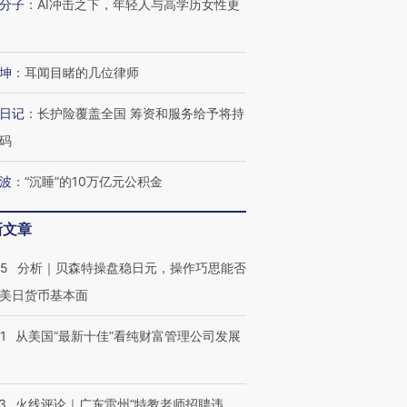
分子
：
AI冲击之下，年轻人与高学历女性更
跨国走私7万
视线｜HY
检体内含3种
泽连斯基密集出访美英 索
秘鲁纳斯卡观光飞机坠毁
术：是什
坤
：
耳闻目睹的几位律师
要防空导弹“救急”
13人遇难
心“花钱找
日记
：
长护险覆盖全国 筹资和服务给予将持
码
进第四届链博
【商旅对话】华住集团
波
：
“沉睡”的10万亿元公积金
技“链”接产
【特别呈现】寻找100种
CFO：不靠规模取胜，华
【特别呈
有意思的生活方式·第三对
住三大增长引擎是什么？
有意思的
新文章
05
分析｜贝森特操盘稳日元，操作巧思能否
美日货币基本面
1
从美国“最新十佳”看纯财富管理公司发展
3
火线评论｜广东雷州“特教老师招聘违