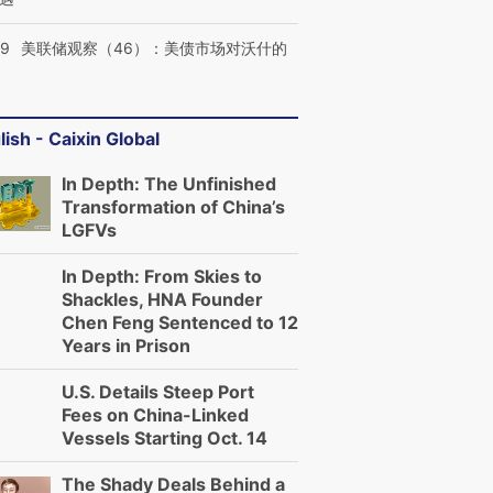
39
美联储观察（46）：美债市场对沃什的
lish - Caixin Global
In Depth: The Unfinished
Transformation of China’s
LGFVs
In Depth: From Skies to
Shackles, HNA Founder
Chen Feng Sentenced to 12
Years in Prison
U.S. Details Steep Port
Fees on China-Linked
Vessels Starting Oct. 14
The Shady Deals Behind a