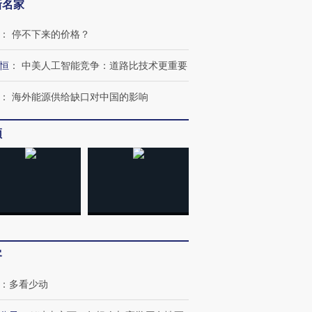
新名家
：
停不下来的价格？
恒
：
中美人工智能竞争：道路比技术更重要
：
海外能源供给缺口对中国的影响
频
客
：
多看少动