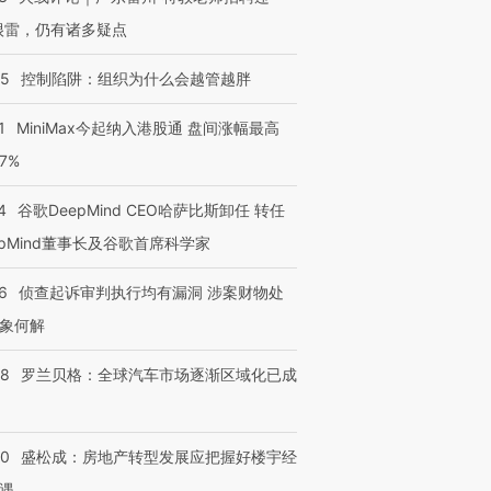
很雷，仍有诸多疑点
05
控制陷阱：组织为什么会越管越胖
1
MiniMax今起纳入港股通 盘间涨幅最高
77%
4
谷歌DeepMind CEO哈萨比斯卸任 转任
epMind董事长及谷歌首席科学家
6
侦查起诉审判执行均有漏洞 涉案财物处
象何解
58
罗兰贝格：全球汽车市场逐渐区域化已成
50
盛松成：房地产转型发展应把握好楼宇经
遇