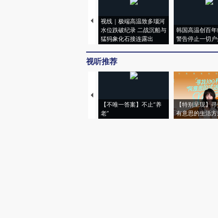
视线｜极端高温致多瑙河
水位跌破纪录 二战沉船与
韩国高温创百年
猛犸象化石接连露出
警告停止一切户
视听推荐
【不唯一答案】不止“养
【特别呈现】寻
老”
有意思的生活方