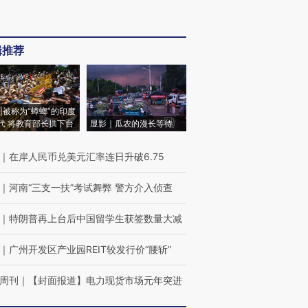
辑推荐
|被称为“蟑螂”的印度
代 将教育部长拱下台
显影｜瓜农的漫长等待
｜
在岸人民币兑美元汇率连日升破6.75
｜
河南“三支一扶”考试舞弊 警方介入侦查
｜
特朗普再上台后中国留学生获签数量大减
｜
广州开发区产业园REIT较发行价“腰斩”
周刊
｜
【封面报道】电力现货市场元年突进