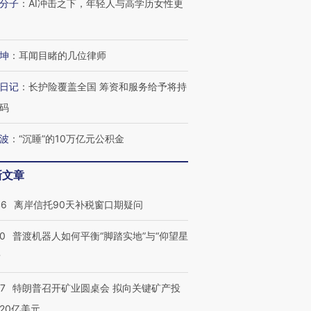
分子
：
AI冲击之下，年轻人与高学历女性更
坤
：
耳闻目睹的几位律师
日记
：
长护险覆盖全国 筹资和服务给予将持
码
波
：
“沉睡”的10万亿元公积金
新文章
46
离岸信托90天补税窗口期疑问
00
普渡机器人如何平衡“脚踏实地”与“仰望星
？
”还是“人道危
湖北宜昌局部短时降雨
哈尔滨遭遇短时极端强降
撕裂西班牙
128毫米 紧急转移近
雨 3小时累计雨量超80毫
秘鲁纳斯
4000人
米
13人遇难
57
特朗普召开矿业圆桌会 拟向关键矿产投
20亿美元