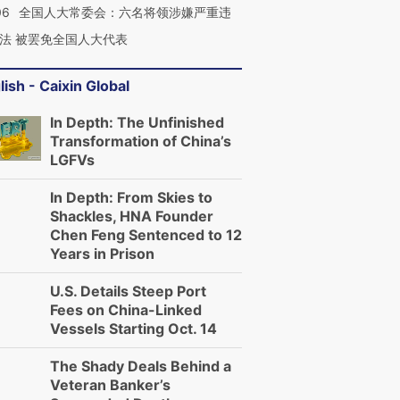
06
全国人大常委会：六名将领涉嫌严重违
法 被罢免全国人大代表
lish - Caixin Global
In Depth: The Unfinished
Transformation of China’s
LGFVs
In Depth: From Skies to
Shackles, HNA Founder
Chen Feng Sentenced to 12
Years in Prison
U.S. Details Steep Port
Fees on China-Linked
Vessels Starting Oct. 14
The Shady Deals Behind a
Veteran Banker’s