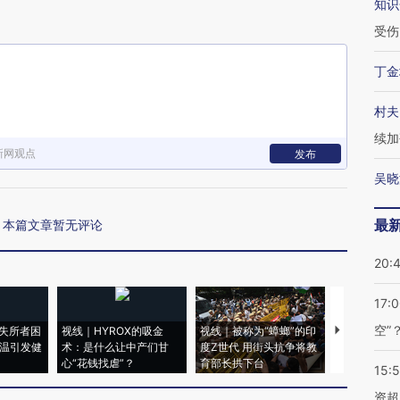
知识
受伤
丁金
村夫
续加
新网观点
发布
吴晓
最
本篇文章暂无评论
20:
17:
空”
失所者困
视线｜HYROX的吸金
视线｜被称为“蟑螂”的印
视线｜“入侵
高温引发健
术：是什么让中产们甘
度Z世代 用街头抗争将教
机”？难民潮
心“花钱找虐”？
育部长拱下台
飞地休达
15:
资超