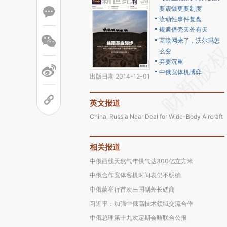
要震慑更要制度
流动性事件复盘
规避借壳天外有天
互联网来了，沃尔玛怎
么变
弃婴沉重
中俄宽体机博弈
出版日期 2014-12-01
英文报道
China, Russia Near Deal for Wide-Body Aircraft
相关报道
中俄西线天然气年供气达300亿立方米
中俄合作宽体客机时间表仍不明确
中俄蒙举行首次三国副外长磋商
习近平：加强中俄高技术领域交流合作
中俄总理第十九次定期会晤联合公报