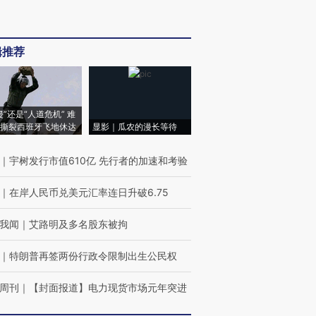
辑推荐
侵”还是“人道危机” 难
撕裂西班牙飞地休达
显影｜瓜农的漫长等待
｜
宇树发行市值610亿 先行者的加速和考验
｜
在岸人民币兑美元汇率连日升破6.75
我闻
｜
艾路明及多名股东被拘
｜
特朗普再签两份行政令限制出生公民权
周刊
｜
【封面报道】电力现货市场元年突进