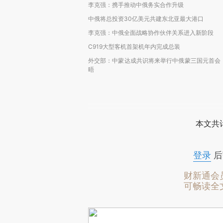
李克强：携手推动中俄务实合作升级
中俄将总投资30亿美元共建东北亚最大港口
李克强：中俄全面战略协作伙伴关系进入新阶段
C919大型客机首架机年内完成总装
外交部：中蒙达成共识将来举行中俄蒙三国元首会
晤
本文共计
登录
后
财新通会
可畅读全