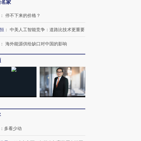
新名家
：
停不下来的价格？
恒
：
中美人工智能竞争：道路比技术更重要
：
海外能源供给缺口对中国的影响
频
客
：
多看少动