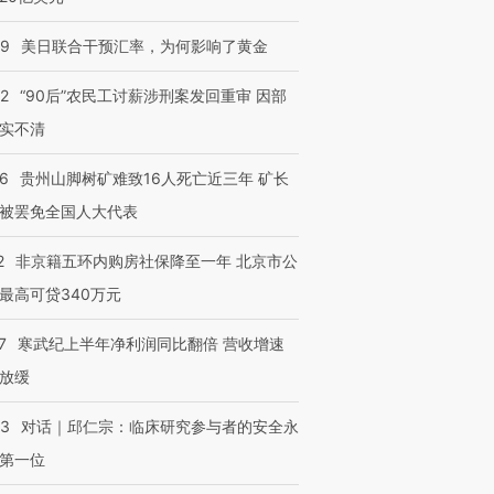
09
美日联合干预汇率，为何影响了黄金
进第四届链博
【商旅对话】华住集团
32
“90后”农民工讨薪涉刑案发回重审 因部
技“链”接产
【特别呈现】寻找100种
CFO：不靠规模取胜，华
【特别呈
有意思的生活方式·第三对
住三大增长引擎是什么？
有意思的
实不清
36
贵州山脚树矿难致16人死亡近三年 矿长
被罢免全国人大代表
2
非京籍五环内购房社保降至一年 北京市公
最高可贷340万元
7
寒武纪上半年净利润同比翻倍 营收增速
放缓
53
对话｜邱仁宗：临床研究参与者的安全永
第一位