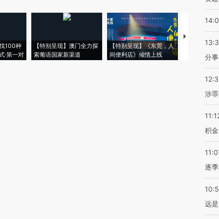
14:
【推广】走
13:
找100种
【特别呈现】澳门全力探
【特别呈现】《东莞，人
会，让数智科
式·第一对
索葡语国家新渠道
间便利店》倾情上线
业
分事
12:
涉罪
11:1
积金
11:0
逐季
10:
远是