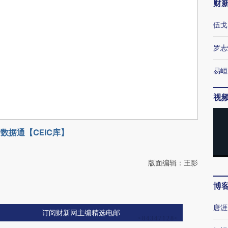
财
伍戈
罗志
易峘
视
数据通【CEIC库】
版面编辑：王影
博
唐涯
订阅财新网主编精选电邮