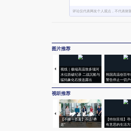
评论仅代表网友个人观点，不代表财
图片推荐
视线｜极端高温致多瑙河
水位跌破纪录 二战沉船与
韩国高温创百年
猛犸象化石接连露出
警告停止一切户
视听推荐
【不唯一答案】不止“养
【特别呈现】寻
老”
有意思的生活方