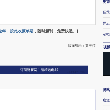
财
伍戈
罗志
全年
，
按此收藏单期
，随时起刊，免费快递。]
易峘
版面编辑：黄玉婷
视
订阅财新网主编精选电邮
博
唐涯