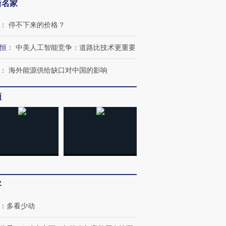
新名家
：
停不下来的价格？
恒
：
中美人工智能竞争：道路比技术更重要
：
海外能源供给缺口对中国的影响
频
客
：
多看少动