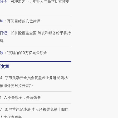
分子
：
AI冲击之下，年轻人与高学历女性更
坤
：
耳闻目睹的几位律师
日记
：
长护险覆盖全国 筹资和服务给予将持
码
波
：
“沉睡”的10万亿元公积金
跨国走私7万
视线｜被称为“蟑螂”的印
视线｜“入侵”还是“人道危
新文章
检体内含3种
度Z世代 用街头抗争将教
机”？难民潮撕裂西班牙
秘鲁纳斯
育部长拱下台
飞地休达
13人遇难
44
字节跳动开全员会复盘AI业务进展 称大
被海外竞对拉开差距
1
AI不是镜子，是蒸馏器
进第四届链博
【商旅对话】华住集团
技“链”接产
【特别呈现】寻找100种
CFO：不靠规模取胜，华
【特别呈
07
因严重违纪违法 李云泽被罢免第十四届
有意思的生活方式·第三对
住三大增长引擎是什么？
有意思的
人大代表职务