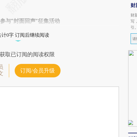
财
财
om 参与“封面回声”征集活动
写
引
共计0字 订阅后继续阅读
获取已订阅的阅读权限
员
订阅/会员升级
文