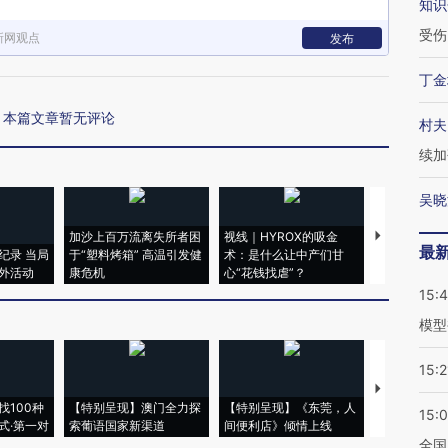
知识
受伤
新网观点
发布
丁金
本篇文章暂无评论
村夫
续加
吴晓
加沙上百万流离失所者困
视线｜HYROX的吸金
马航飞行员
最
纪录 当局
于“塑料烤箱” 高温引发健
术：是什么让中产们甘
粒摇头丸 尿
外活动
康危机
心“花钱找虐”？
毒品
15:
模型
15:2
【推广】走
找100种
【特别呈现】澳门全力探
【特别呈现】《东莞，人
会，让数智科
15:
式·第一对
索葡语国家新渠道
间便利店》倾情上线
业
全国