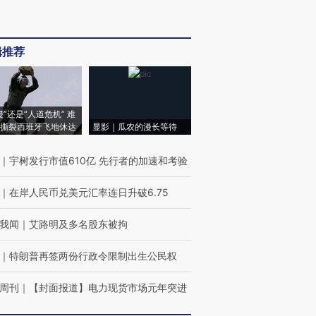
辑推荐
侵”还是“人道危机” 难
撕裂西班牙飞地休达
显影｜瓜农的漫长等待
｜
宇树发行市值610亿 先行者的加速和考验
｜
在岸人民币兑美元汇率连日升破6.75
我闻
｜
艾路明及多名股东被拘
｜
特朗普再签两份行政令限制出生公民权
周刊
｜
【封面报道】电力现货市场元年突进