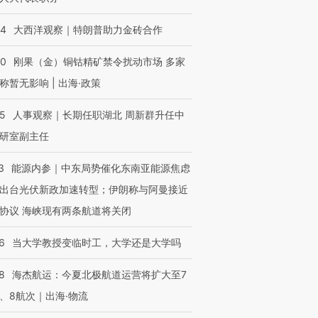
44
大西洋观察｜特朗普助力金砖合作
40
刚果（金）铜钴精矿禁令扰动市场 多家
称暂无影响 | 出海·政策
25
人事观察｜长期任职湖北 周新群升任中
研室副主任
3
能源内参｜中东局势催化东南亚能源焦虑
出台光伏新政加速转型；伊朗称与阿曼接近
协议 海峡现有两条航道将关闭
6
当大学教授变临时工，大学还是大学吗
8
海杰航运：今夏北极航道运营将扩大至7
、8航次｜出海·物流