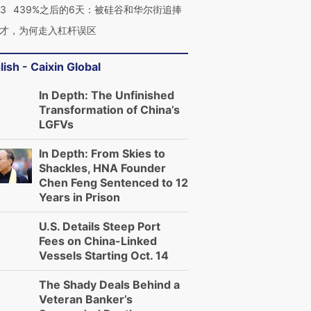
53
439%之后的6天：被硅谷和华尔街追捧
才，为何走入杠杆误区
lish - Caixin Global
In Depth: The Unfinished
Transformation of China’s
LGFVs
In Depth: From Skies to
Shackles, HNA Founder
Chen Feng Sentenced to 12
Years in Prison
U.S. Details Steep Port
Fees on China-Linked
Vessels Starting Oct. 14
The Shady Deals Behind a
Veteran Banker’s