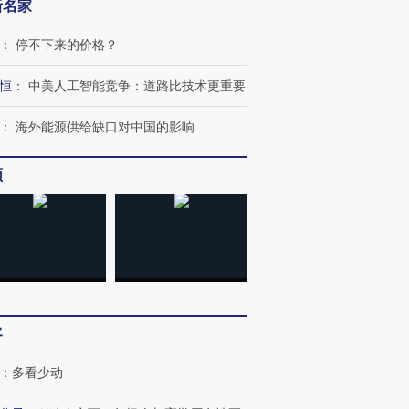
新名家
：
停不下来的价格？
恒
：
中美人工智能竞争：道路比技术更重要
：
海外能源供给缺口对中国的影响
频
客
：
多看少动