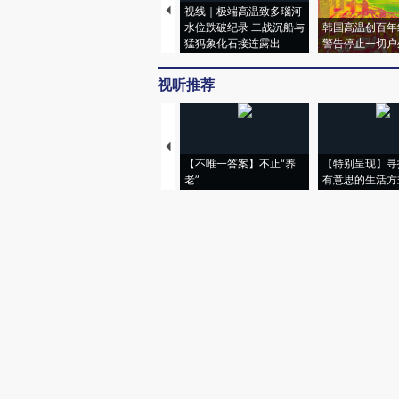
视线｜极端高温致多瑙河
水位跌破纪录 二战沉船与
韩国高温创百年
猛犸象化石接连露出
警告停止一切户
视听推荐
【不唯一答案】不止“养
【特别呈现】寻
老”
有意思的生活方