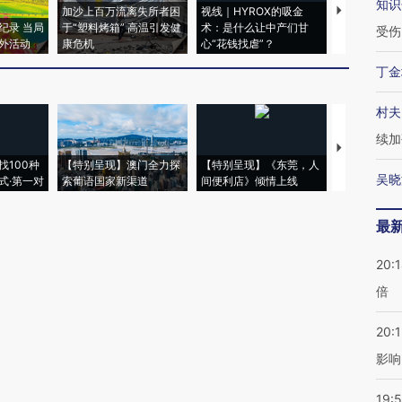
知识
加沙上百万流离失所者困
视线｜HYROX的吸金
马航飞行员
纪录 当局
于“塑料烤箱” 高温引发健
术：是什么让中产们甘
粒摇头丸 尿
受伤
外活动
康危机
心“花钱找虐”？
毒品
丁金
村夫
续加
【推广】走
找100种
【特别呈现】澳门全力探
【特别呈现】《东莞，人
会，让数智科
吴晓
式·第一对
索葡语国家新渠道
间便利店》倾情上线
业
最
20:
倍
20:1
影响
19:5