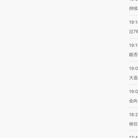
持续
19:1
过7
19:1
能否
19:
大选
19:0
会向
18:
候任
17: