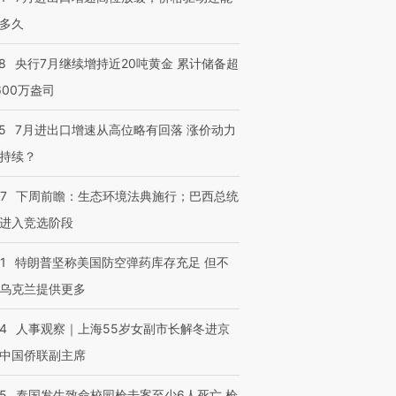
多久
8
央行7月继续增持近20吨黄金 累计储备超
600万盎司
5
7月进出口增速从高位略有回落 涨价动力
持续？
07
下周前瞻：生态环境法典施行；巴西总统
进入竞选阶段
1
特朗普坚称美国防空弹药库存充足 但不
乌克兰提供更多
24
人事观察｜上海55岁女副市长解冬进京
中国侨联副主席
45
泰国发生致命校园枪击案至少6人死亡 枪