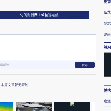
财
伍戈
订阅财新网主编精选电邮
罗志
易峘
视
新网观点
发布
本篇文章暂无评论
博
唐涯