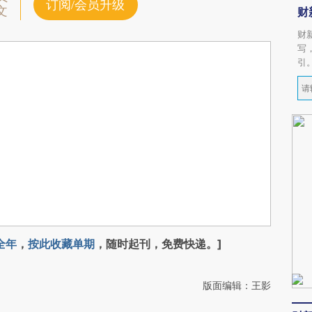
订阅/会员升级
文
财
财
写
引
全年
，
按此收藏单期
，随时起刊，免费快递。]
版面编辑：王影