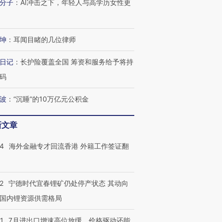
分子
：
AI冲击之下，年轻人与高学历女性更
跨国走私7万
视线｜被称为“蟑螂”的印
视线｜“入侵”还是“人道危
检体内含3种
度Z世代 用街头抗争将教
机”？难民潮撕裂西班牙
秘鲁纳斯
育部长拱下台
飞地休达
13人遇难
坤
：
耳闻目睹的几位律师
日记
：
长护险覆盖全国 筹资和服务给予将持
码
进第四届链博
【商旅对话】华住集团
技“链”接产
【特别呈现】寻找100种
CFO：不靠规模取胜，华
【特别呈
波
：
“沉睡”的10万亿元公积金
有意思的生活方式·第三对
住三大增长引擎是什么？
有意思的
新文章
14
海外金融专才回流香港 外籍工作签证翻
2
宁德时代宜春锂矿仍处停产状态 其动向
国内锂资源供需格局
1
7月进出口增速高位放缓，价格驱动还能