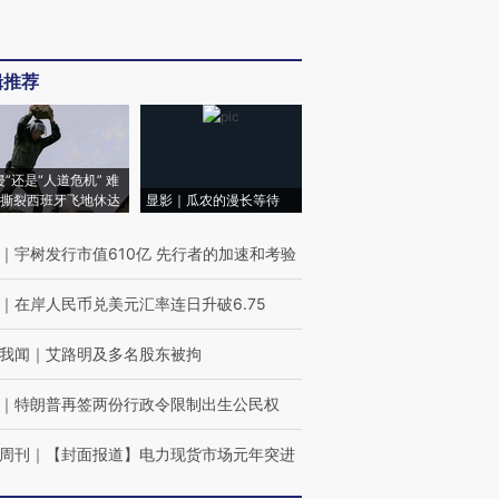
辑推荐
侵”还是“人道危机” 难
撕裂西班牙飞地休达
显影｜瓜农的漫长等待
｜
宇树发行市值610亿 先行者的加速和考验
｜
在岸人民币兑美元汇率连日升破6.75
我闻
｜
艾路明及多名股东被拘
｜
特朗普再签两份行政令限制出生公民权
周刊
｜
【封面报道】电力现货市场元年突进