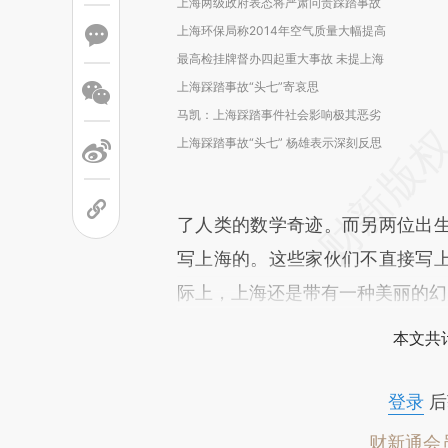
上海两级政府表态将严肃问责踩踏事故
上海环保局称2014年空气质量大幅提高
最高检挂牌督办四起重大事故 未提上海
上海踩踏事故“头七”寄哀思
马凯：上海踩踏事件社会影响极其恶劣
上海踩踏事故“头七” 杨雄表示深刻反思
了人类的数学奇迹。而另两位出
写上海的。这些家伙们不直接写
际上，上海还是带有一种美丽的幻
本文共计
登录
后
财新通会