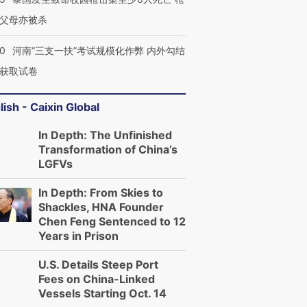
父母亦被杀
40
河南“三支一扶”考试规模化作弊 内外勾结
获取试卷
lish - Caixin Global
In Depth: The Unfinished
Transformation of China’s
LGFVs
In Depth: From Skies to
Shackles, HNA Founder
Chen Feng Sentenced to 12
Years in Prison
U.S. Details Steep Port
Fees on China-Linked
Vessels Starting Oct. 14