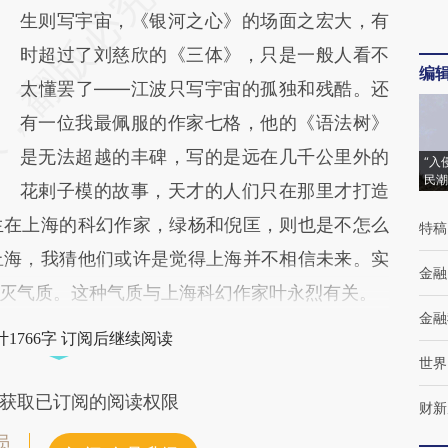
生则写宇宙，《银河之心》的场面之宏大，有
时超过了刘慈欣的《三体》，只是一般人看不
编
太懂罢了——江波只写宇宙的孤独和残酷。还
有一位我最佩服的作家七格，他的《语法树》
是无法超越的丰碑，写的是远在几千公里外的
“入
民潮
花剌子模的故事，天才的人们只在那里才打造
生在上海的科幻作家，绿杨和倪匡，则也是不怎么
特稿
上海，我猜他们或许是觉得上海并不相信未来。实
金融
灭气质。这种气质与上海科幻作家叶永烈有关。
金融
1766字 订阅后继续阅读
世界
获取已订阅的阅读权限
财新
员