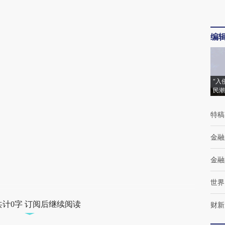
编
“入
民潮
特稿
金融
金融
世界
共计0字 订阅后继续阅读
财新