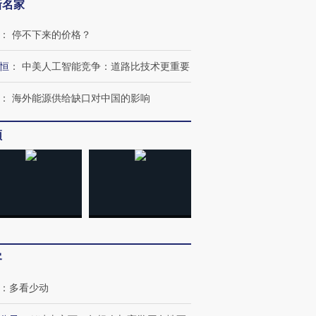
新名家
：
停不下来的价格？
恒
：
中美人工智能竞争：道路比技术更重要
：
海外能源供给缺口对中国的影响
频
客
：
多看少动