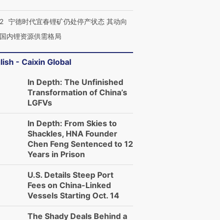
2
宁德时代宜春锂矿仍处停产状态 其动向
国内锂资源供需格局
lish - Caixin Global
In Depth: The Unfinished
Transformation of China’s
LGFVs
In Depth: From Skies to
Shackles, HNA Founder
Chen Feng Sentenced to 12
Years in Prison
U.S. Details Steep Port
Fees on China-Linked
Vessels Starting Oct. 14
The Shady Deals Behind a