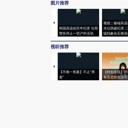
图片推荐
视线｜极端高温
韩国高温创百年纪录 当局
水位跌破纪录 
警告停止一切户外活动
猛犸象化石接连
视听推荐
【不唯一答案】不止“养
【特别呈现】寻
老”
有意思的生活方