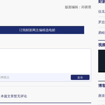
财
版面编辑：邱祺璞
伍戈
罗志
订阅财新网主编精选电邮
易峘
视
新网观点
发布
博
唐涯
本篇文章暂无评论