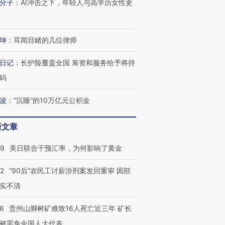
分子
：
AI冲击之下，年轻人与高学历女性更
坤
：
耳闻目睹的几位律师
跨国走私7万
视线｜被称为“蟑螂”的印
视线｜“入侵”还是“人道危
检体内含3种
度Z世代 用街头抗争将教
机”？难民潮撕裂西班牙
秘鲁纳斯
育部长拱下台
飞地休达
13人遇难
日记
：
长护险覆盖全国 筹资和服务给予将持
码
波
：
“沉睡”的10万亿元公积金
进第四届链博
【商旅对话】华住集团
新文章
技“链”接产
【特别呈现】寻找100种
CFO：不靠规模取胜，华
【特别呈
有意思的生活方式·第三对
住三大增长引擎是什么？
有意思的
09
美日联合干预汇率，为何影响了黄金
32
“90后”农民工讨薪涉刑案发回重审 因部
实不清
36
贵州山脚树矿难致16人死亡近三年 矿长
被罢免全国人大代表