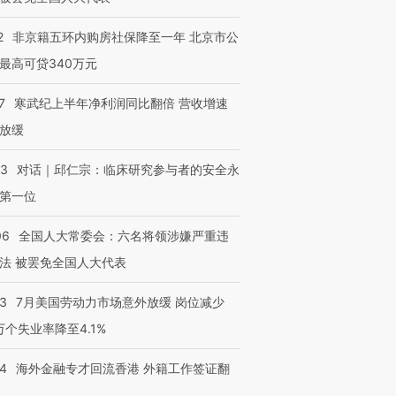
2
非京籍五环内购房社保降至一年 北京市公
最高可贷340万元
7
寒武纪上半年净利润同比翻倍 营收增速
放缓
53
对话｜邱仁宗：临床研究参与者的安全永
第一位
06
全国人大常委会：六名将领涉嫌严重违
法 被罢免全国人大代表
43
7月美国劳动力市场意外放缓 岗位减少
3万个失业率降至4.1%
14
海外金融专才回流香港 外籍工作签证翻