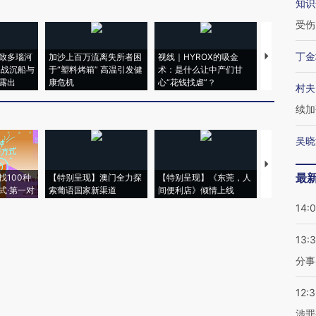
知识
受伤
丁金
致多瑙河
加沙上百万流离失所者困
视线｜HYROX的吸金
马航飞行员
二战沉船与
于“塑料烤箱” 高温引发健
术：是什么让中产们甘
粒摇头丸 尿
露出
康危机
心“花钱找虐”？
毒品
村夫
续加
吴晓
【推广】走
最
找100种
【特别呈现】澳门全力探
【特别呈现】《东莞，人
会，让数智科
式·第一对
索葡语国家新渠道
间便利店》倾情上线
业
14:
13:
分事
12:
涉罪