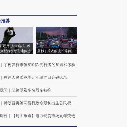
辑推荐
侵”还是“人道危机” 难
撕裂西班牙飞地休达
显影｜瓜农的漫长等待
｜
宇树发行市值610亿 先行者的加速和考验
｜
在岸人民币兑美元汇率连日升破6.75
我闻
｜
艾路明及多名股东被拘
｜
特朗普再签两份行政令限制出生公民权
周刊
｜
【封面报道】电力现货市场元年突进