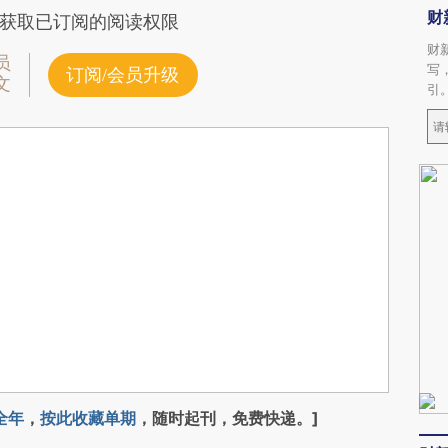
财
获取已订阅的阅读权限
财
员
写
订阅/会员升级
文
引
全年
，
按此收藏单期
，随时起刊，免费快递。]