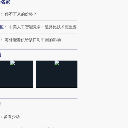
新名家
：
停不下来的价格？
恒
：
中美人工智能竞争：道路比技术更重要
：
海外能源供给缺口对中国的影响
频
客
：
多看少动