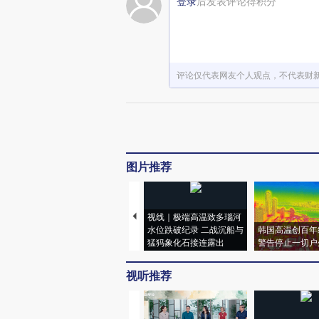
登录
后发表评论得积分
评论仅代表网友个人观点，不代表财
图片推荐
视线｜极端高温致多瑙河
水位跌破纪录 二战沉船与
韩国高温创百年
猛犸象化石接连露出
警告停止一切户
视听推荐