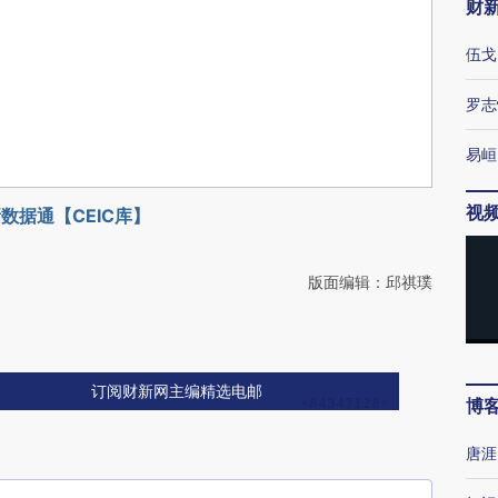
财
伍戈
罗志
易峘
视
数据通【CEIC库】
版面编辑：邱祺璞
订阅财新网主编精选电邮
博
唐涯