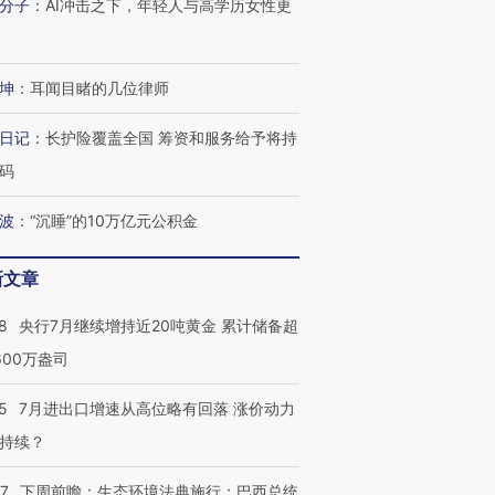
分子
：
AI冲击之下，年轻人与高学历女性更
坤
：
耳闻目睹的几位律师
日记
：
长护险覆盖全国 筹资和服务给予将持
码
波
：
“沉睡”的10万亿元公积金
新文章
8
央行7月继续增持近20吨黄金 累计储备超
跨国走私7万
视线｜被称为“蟑螂”的印
视线｜“入侵”还是“人道危
检体内含3种
度Z世代 用街头抗争将教
机”？难民潮撕裂西班牙
秘鲁纳斯
600万盎司
育部长拱下台
飞地休达
13人遇难
5
7月进出口增速从高位略有回落 涨价动力
持续？
07
下周前瞻：生态环境法典施行；巴西总统