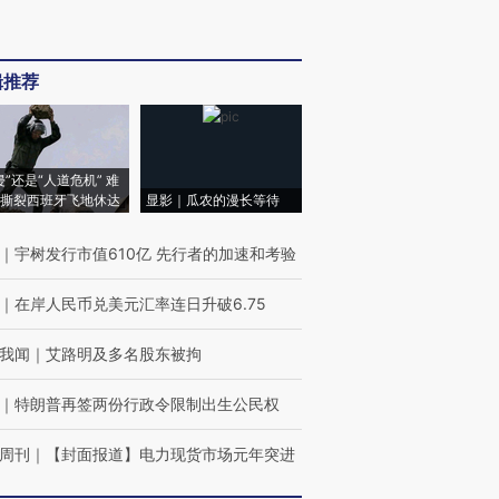
辑推荐
侵”还是“人道危机” 难
撕裂西班牙飞地休达
显影｜瓜农的漫长等待
｜
宇树发行市值610亿 先行者的加速和考验
｜
在岸人民币兑美元汇率连日升破6.75
我闻
｜
艾路明及多名股东被拘
｜
特朗普再签两份行政令限制出生公民权
周刊
｜
【封面报道】电力现货市场元年突进