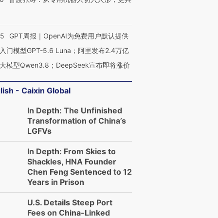
55
GPT周报｜OpenAI为免费用户默认提供
入门模型GPT-5.6 Luna；阿里发布2.4万亿
大模型Qwen3.8；DeepSeek宣布即将涨价
lish - Caixin Global
In Depth: The Unfinished
Transformation of China’s
LGFVs
In Depth: From Skies to
Shackles, HNA Founder
Chen Feng Sentenced to 12
Years in Prison
U.S. Details Steep Port
Fees on China-Linked