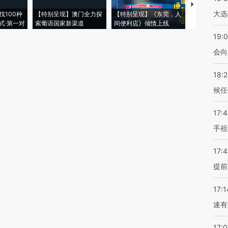
【推广】走
大选
找100种
【特别呈现】澳门全力探
【特别呈现】《东莞，人
会，让数智科
式·第一对
索葡语国家新渠道
间便利店》倾情上线
业
19:0
会向
18:
候任
17:
手祖
17:
提前
17:1
速有
17: