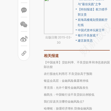
与“最佳实践”之争
【特别报道】权力猎手
郭文贵
前海高楼规划受困航空
红线
中国式资本玩家王平
银行不良探底？
出版日期 2015-03-
建言新常态
30
相关报道
【中国改革】贷款利率、不良贷款率和净息差的国
际比较
农行股改红利用尽 不良贷款高于预期
银监会高层：金融风险暴露将持续
李克强：允许个案性金融风险发生
杨凯生：中国银行业不良贷款比例较低
我们应该关注哪些金融风险点?
哈继铭：放缓经济增长 防御金融风险