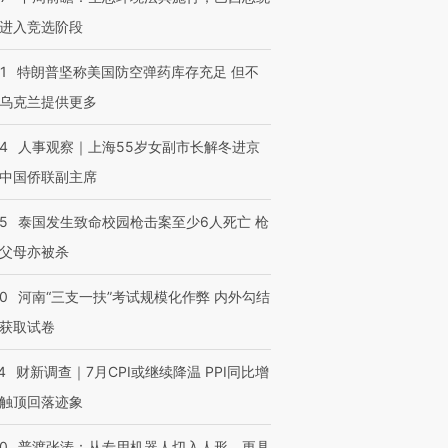
进第四届链博
【商旅对话】华住集团
进入竞选阶段
技“链”接产
【特别呈现】寻找100种
CFO：不靠规模取胜，华
【特别呈
有意思的生活方式·第三对
住三大增长引擎是什么？
有意思的
1
特朗普坚称美国防空弹药库存充足 但不
乌克兰提供更多
24
人事观察｜上海55岁女副市长解冬进京
中国侨联副主席
45
泰国发生致命校园枪击案至少6人死亡 枪
父母亦被杀
40
河南“三支一扶”考试规模化作弊 内外勾结
获取试卷
4
财新调查｜7月CPI或继续降温 PPI同比增
触顶回落迹象
00
普渡张涛：从专用机器人切入人形，更具