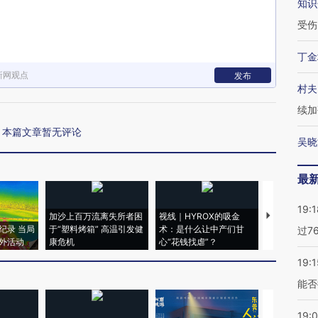
知识
受伤
丁金
新网观点
发布
村夫
续加
本篇文章暂无评论
吴晓
最
19:1
加沙上百万流离失所者困
视线｜HYROX的吸金
马航飞行员
纪录 当局
于“塑料烤箱” 高温引发健
术：是什么让中产们甘
粒摇头丸 尿
过7
外活动
康危机
心“花钱找虐”？
毒品
19:1
能否
19: