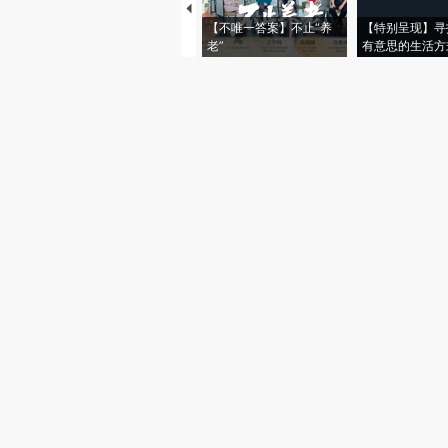
【不唯一答案】不止“养
【特别呈现】寻
老”
有意思的生活方