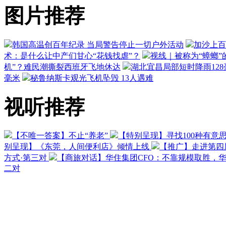
图片推荐
韩国高温创百年纪录 当局警告停止一切户外活动
加沙上百
术：是什么让中产们甘心“花钱找虐”？
视线｜被称为“蟑螂”
机”？难民潮撕裂西班牙飞地休达
湖北宜昌局部短时降雨128毫
毫米
秘鲁纳斯卡观光飞机坠毁 13人遇难
视听推荐
【不唯一答案】不止“养老”
【特别呈现】寻找100种有意
别呈现】《东莞，人间便利店》倾情上线
【推广】走进第四
方式·第三对
【商旅对话】华住集团CFO：不靠规模取胜，
二对