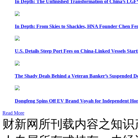
In Depth: The Unfinished Transformation of China’s LGF
In Depth: From Skies to Shackles, HNA Founder Chen Feng
U.S. Details Steep Port Fees on China-Linked Vessels Start
The Shady Deals Behind a Veteran Banker’s Suspended D
Dongfeng Spins Off EV Brand Voyah for Independent Hon
Read More
财新网所刊载内容之知识