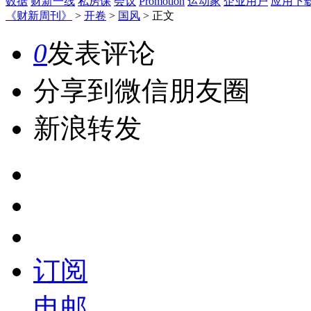
数据
财新一线
私房课
会议
Promotion
运动家
企业用户
应用下
《财新周刊》
>
开卷
>
国风
>
正文
0
发表评论
分享到微信朋友圈
新浪转发
订阅
电邮