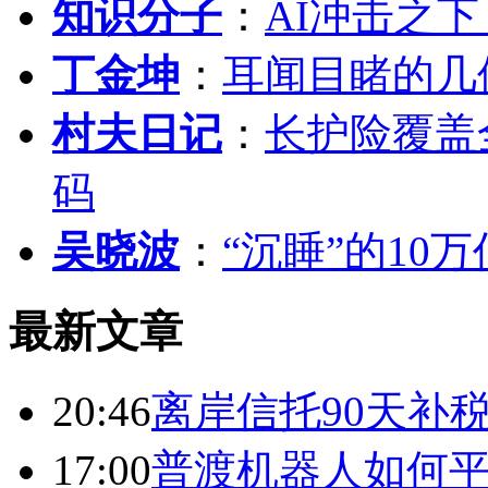
知识分子
：
AI冲击之
丁金坤
：
耳闻目睹的几
村夫日记
：
长护险覆盖
码
吴晓波
：
“沉睡”的10
最新文章
20:46
离岸信托90天补
17:00
普渡机器人如何平