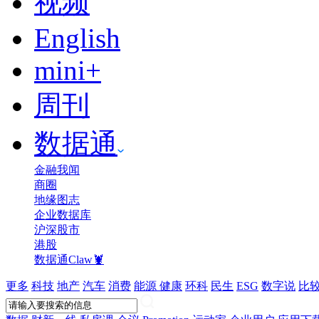
视频
English
mini+
周刊
数据通
金融我闻
商圈
地缘图志
企业数据库
沪深股市
港股
数据通Claw🦞
更多
科技
地产
汽车
消费
能源
健康
环科
民生
ESG
数字说
比