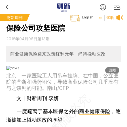
财新周刊
English
试听
T中
保险公司攻坚医院
2015年04月06日第13期
商业健康保险迎来政策红利元年，尚待撬动医改
原图
北京，一家医院工人用吊车挂牌。在中国，公立医
院的垄断和强势地位，导致商业保险公司几乎没有
与之谈判的可能。南山/CFP
文｜财新周刊 李妍
一度疏离于基本医保之外的
商业健康保险
，逐
渐被加上撬动
医改
的厚望。