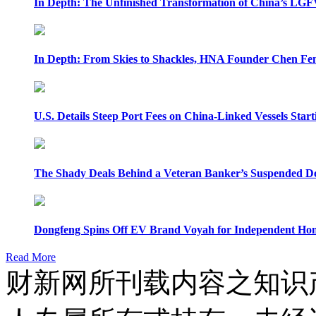
In Depth: The Unfinished Transformation of China’s LGF
In Depth: From Skies to Shackles, HNA Founder Chen Feng
U.S. Details Steep Port Fees on China-Linked Vessels Start
The Shady Deals Behind a Veteran Banker’s Suspended D
Dongfeng Spins Off EV Brand Voyah for Independent Hon
Read More
财新网所刊载内容之知识