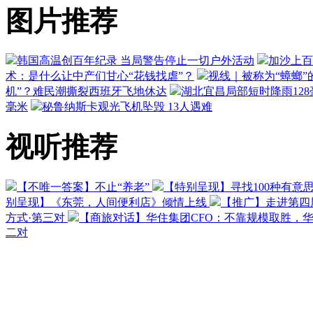
图片推荐
韩国高温创百年纪录 当局警告停止一切户外活动
加沙上百
术：是什么让中产们甘心“花钱找虐”？
视线｜被称为“蟑螂”
机”？难民潮撕裂西班牙飞地休达
湖北宜昌局部短时降雨128毫
毫米
秘鲁纳斯卡观光飞机坠毁 13人遇难
视听推荐
【不唯一答案】不止“养老”
【特别呈现】寻找100种有意
别呈现】《东莞，人间便利店》倾情上线
【推广】走进第四
方式·第三对
【商旅对话】华住集团CFO：不靠规模取胜，
二对