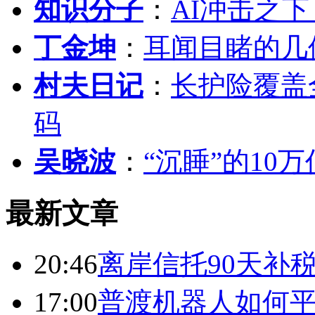
知识分子
：
AI冲击之
丁金坤
：
耳闻目睹的几
村夫日记
：
长护险覆盖
码
吴晓波
：
“沉睡”的10
最新文章
20:46
离岸信托90天补
17:00
普渡机器人如何平