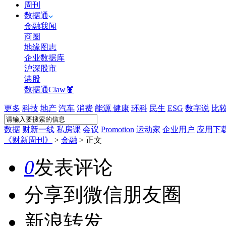
周刊
数据通
金融我闻
商圈
地缘图志
企业数据库
沪深股市
港股
数据通Claw🦞
更多
科技
地产
汽车
消费
能源
健康
环科
民生
ESG
数字说
比
数据
财新一线
私房课
会议
Promotion
运动家
企业用户
应用下
《财新周刊》
>
金融
>
正文
0
发表评论
分享到微信朋友圈
新浪转发